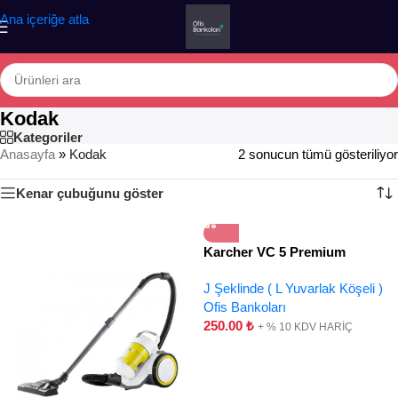
Ana içeriğe atla
Kodak
Kategoriler
Anasayfa
»
Kodak
2 sonucun tümü gösteriliyor
Kenar çubuğunu göster
Karcher VC 5 Premium
J Şeklinde ( L Yuvarlak Köşeli )
Ofis Bankoları
250.00
₺
+ % 10 KDV HARİÇ