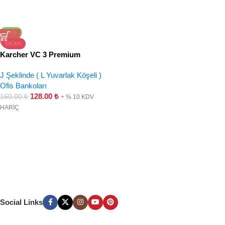
-20%
SICAK
Karcher VC 3 Premium
J Şeklinde ( L Yuvarlak Köşeli )
Ofis Bankoları
128.00
₺
160.00
₺
+ % 10 KDV
HARİÇ
Social Links