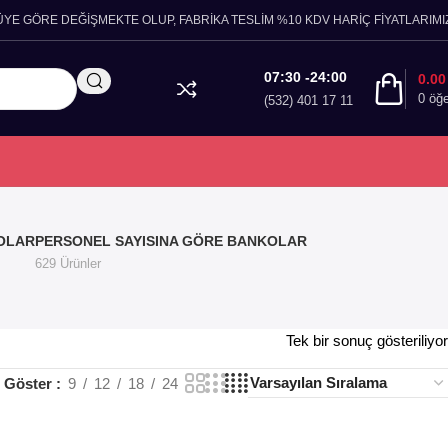
ÜYE GÖRE DEĞİŞMEKTE OLUP, FABRİKA TESLİM %10 KDV HARİÇ FİYATLARIMIZ
07:30 -24:00
0.0
0
öğ
(532) 401 17 11
OLAR
PERSONEL SAYISINA GÖRE BANKOLAR
629 Ürünler
Tek bir sonuç gösteriliyor
Göster
9
12
18
24