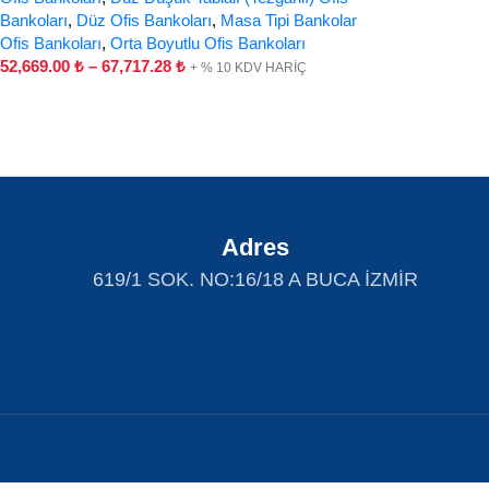
Bankoları
,
Düz Ofis Bankoları
,
Masa Tipi Bankolar
Ofis Bankoları
,
Orta Boyutlu Ofis Bankoları
52,669.00
₺
–
67,717.28
₺
+ % 10 KDV HARİÇ
Adres
619/1 SOK. NO:16/18 A BUCA İZMİR