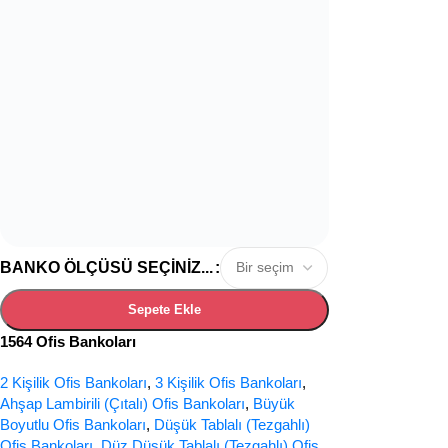
BANKO ÖLÇÜSÜ SEÇINIZ...
Sepete Ekle
1564 Ofis Bankoları
2 Kişilik Ofis Bankoları
,
3 Kişilik Ofis Bankoları
,
Ahşap Lambirili (Çıtalı) Ofis Bankoları
,
Büyük
Boyutlu Ofis Bankoları
,
Düşük Tablalı (Tezgahlı)
Ofis Bankoları
,
Düz Düşük Tablalı (Tezgahlı) Ofis