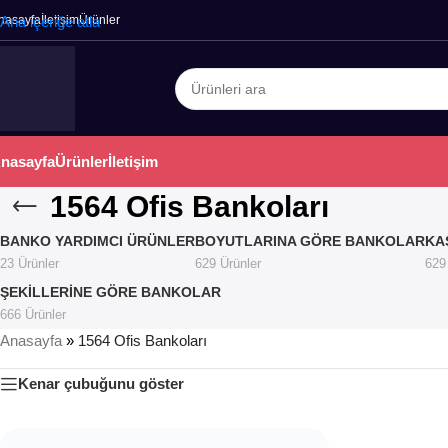
nasayfa
Ana içeriğe atla
İletişim
Ürünler
nasayfa
Ürünler
İletişim
1564 Ofis Bankoları
BANKO YARDIMCI ÜRÜNLER
BOYUTLARINA GÖRE BANKOLAR
KA
23 Ürünler
629 Ürünler
629
ŞEKILLERINE GÖRE BANKOLAR
666 Ürünler
Anasayfa
»
1564 Ofis Bankoları
Kenar çubuğunu göster