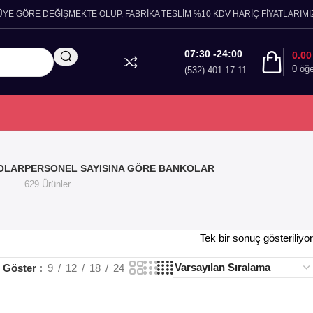
ÜYE GÖRE DEĞİŞMEKTE OLUP, FABRİKA TESLİM %10 KDV HARİÇ FİYATLARIMIZ
07:30 -24:00
0.0
0
öğ
(532) 401 17 11
OLAR
PERSONEL SAYISINA GÖRE BANKOLAR
629 Ürünler
Tek bir sonuç gösteriliyor
Göster
9
12
18
24