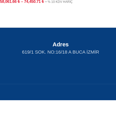
58,061.66
₺
–
74,450.71
₺
+ % 10 KDV HARİÇ
Adres
619/1 SOK. NO:16/18 A BUCA İZMİR