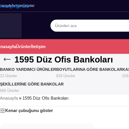
nasayfa
Ana içeriğe atla
İletişim
Ürünler
nasayfa
Ürünler
İletişim
1595 Düz Ofis Bankoları
BANKO YARDIMCI ÜRÜNLER
BOYUTLARINA GÖRE BANKOLAR
KA
23 Ürünler
629 Ürünler
629
ŞEKILLERINE GÖRE BANKOLAR
666 Ürünler
Anasayfa
»
1595 Düz Ofis Bankoları
Kenar çubuğunu göster