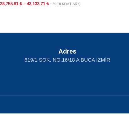
28,755.81
₺
–
43,133.71
₺
+ % 10 KDV HARİÇ
Adres
619/1 SOK. NO:16/18 A BUCA İZMİR