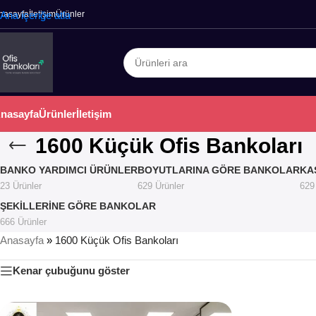
nasayfa
Ana içeriğe atla
İletişim
Ürünler
nasayfa
Ürünler
İletişim
1600 Küçük Ofis Bankoları
BANKO YARDIMCI ÜRÜNLER
BOYUTLARINA GÖRE BANKOLAR
KA
23 Ürünler
629 Ürünler
629
ŞEKILLERINE GÖRE BANKOLAR
666 Ürünler
Anasayfa
»
1600 Küçük Ofis Bankoları
Kenar çubuğunu göster