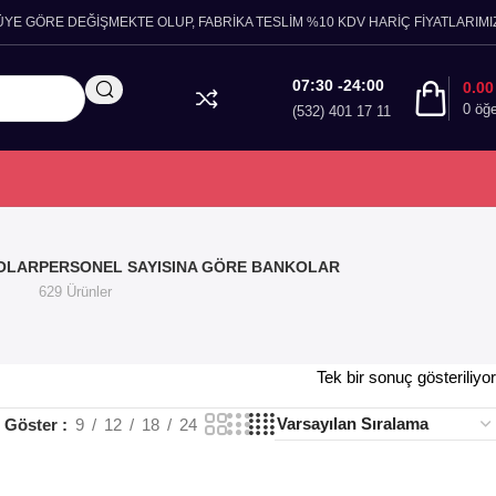
ÜYE GÖRE DEĞİŞMEKTE OLUP, FABRİKA TESLİM %10 KDV HARİÇ FİYATLARIMIZ
07:30 -24:00
0.0
0
öğ
(532) 401 17 11
OLAR
PERSONEL SAYISINA GÖRE BANKOLAR
629 Ürünler
Tek bir sonuç gösteriliyor
Göster
9
12
18
24