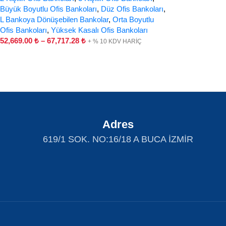
Büyük Boyutlu Ofis Bankoları
,
Düz Ofis Bankoları
,
L Bankoya Dönüşebilen Bankolar
,
Orta Boyutlu
Ofis Bankoları
,
Yüksek Kasalı Ofis Bankoları
52,669.00
₺
–
67,717.28
₺
+ % 10 KDV HARİÇ
Adres
619/1 SOK. NO:16/18 A BUCA İZMİR