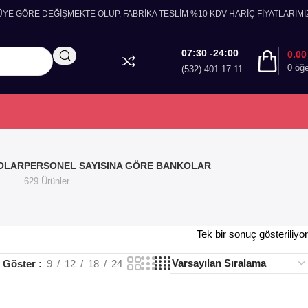
ÜYE GÖRE DEĞİŞMEKTE OLUP, FABRİKA TESLİM %10 KDV HARİÇ FİYATLARIMIZ
07:30 -24:00
0.0
0
öğ
(532) 401 17 11
OLAR
PERSONEL SAYISINA GÖRE BANKOLAR
629 Ürünler
Tek bir sonuç gösteriliyor
Göster
9
12
18
24