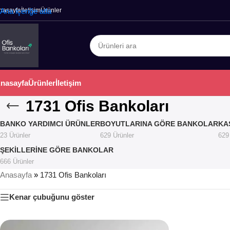
nasayfa
Ana içeriğe atla
İletişim
Ürünler
nasayfa
Ürünler
İletişim
1731 Ofis Bankoları
BANKO YARDIMCI ÜRÜNLER
BOYUTLARINA GÖRE BANKOLAR
KA
23 Ürünler
629 Ürünler
629
ŞEKILLERINE GÖRE BANKOLAR
666 Ürünler
Anasayfa
»
1731 Ofis Bankoları
Kenar çubuğunu göster