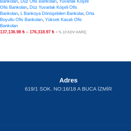
Bankoları
,
Düz Ofis Bankoları
,
Yuvarlak Köşeli
Ofis Bankoları
,
Düz Yuvarlak Köşeli Ofis
Bankoları
,
L Bankoya Dönüşebilen Bankolar
,
Orta
Boyutlu Ofis Bankoları
,
Yüksek Kasalı Ofis
Bankoları
137,136.98
₺
–
176,318.97
₺
+ % 10 KDV HARİÇ
Adres
619/1 SOK. NO:16/18 A BUCA İZMİR