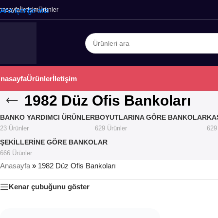
nasayfa
Ana içeriğe atla
İletişim
Ürünler
nasayfa
Ürünler
İletişim
1982 Düz Ofis Bankoları
BANKO YARDIMCI ÜRÜNLER
BOYUTLARINA GÖRE BANKOLAR
KA
23 Ürünler
629 Ürünler
629
ŞEKILLERINE GÖRE BANKOLAR
666 Ürünler
Anasayfa
»
1982 Düz Ofis Bankoları
Kenar çubuğunu göster