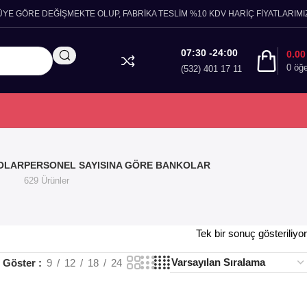
ÜYE GÖRE DEĞİŞMEKTE OLUP, FABRİKA TESLİM %10 KDV HARİÇ FİYATLARIMIZ
07:30 -24:00
0.0
0
öğ
(532) 401 17 11
OLAR
PERSONEL SAYISINA GÖRE BANKOLAR
629 Ürünler
Tek bir sonuç gösteriliyor
Göster
9
12
18
24