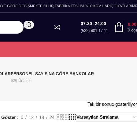
ÜYE GÖRE DEĞİŞMEKTE OLUP, FABRİKA TESLİM %10 KDV HARİÇ FİYATLARIMIZ
07:30 -24:00
0.0
0
öğ
(532) 401 17 11
OLAR
PERSONEL SAYISINA GÖRE BANKOLAR
629 Ürünler
Tek bir sonuç gösteriliyor
Göster
9
12
18
24