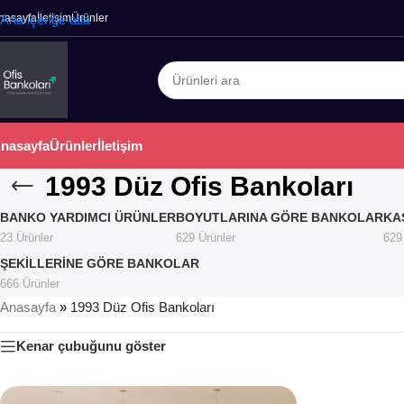
nasayfa
Ana içeriğe atla
İletişim
Ürünler
nasayfa
Ürünler
İletişim
1993 Düz Ofis Bankoları
BANKO YARDIMCI ÜRÜNLER
BOYUTLARINA GÖRE BANKOLAR
KA
23 Ürünler
629 Ürünler
629
ŞEKILLERINE GÖRE BANKOLAR
666 Ürünler
Anasayfa
»
1993 Düz Ofis Bankoları
Kenar çubuğunu göster