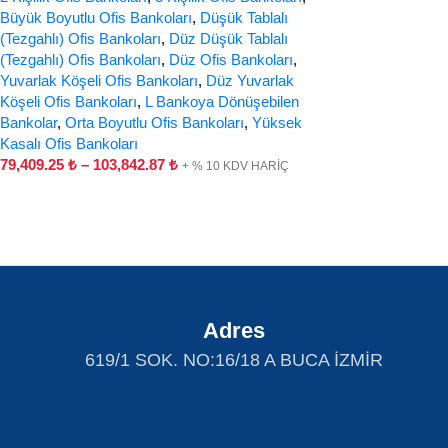
Büyük Boyutlu Ofis Bankoları
,
Düşük Tablalı
(Tezgahlı) Ofis Bankoları
,
Düz Düşük Tablalı
(Tezgahlı) Ofis Bankoları
,
Düz Ofis Bankoları
,
Yuvarlak Köşeli Ofis Bankoları
,
Düz Yuvarlak
Köşeli Ofis Bankoları
,
L Bankoya Dönüşebilen
Bankolar
,
Orta Boyutlu Ofis Bankoları
,
Yüksek
Kasalı Ofis Bankoları
79,409.25
₺
–
103,842.87
₺
+ % 10 KDV HARİÇ
Adres
619/1 SOK. NO:16/18 A BUCA İZMİR