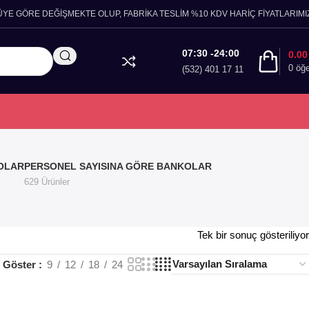
ÜYE GÖRE DEĞİŞMEKTE OLUP, FABRİKA TESLİM %10 KDV HARİÇ FİYATLARIMIZ
07:30 -24:00
0.0
0
öğ
(532) 401 17 11
OLAR
PERSONEL SAYISINA GÖRE BANKOLAR
629 Ürünler
Tek bir sonuç gösteriliyor
Göster
9
12
18
24