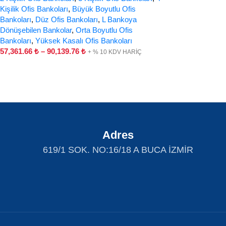
Kişilik Ofis Bankoları
,
Büyük Boyutlu Ofis
Bankoları
,
Düz Ofis Bankoları
,
L Bankoya
Dönüşebilen Bankolar
,
Orta Boyutlu Ofis
Bankoları
,
Yüksek Kasalı Ofis Bankoları
57,361.66
₺
–
90,139.76
₺
+ % 10 KDV HARİÇ
Adres
619/1 SOK. NO:16/18 A BUCA İZMİR