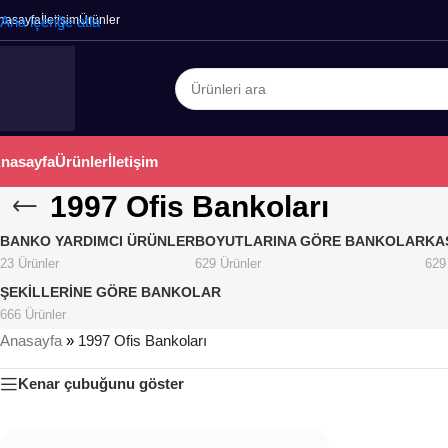
nasayfa
Ana içeriğe atla
İletişim
Ürünler
nasayfa
Ürünler
İletişim
1997 Ofis Bankoları
BANKO YARDIMCI ÜRÜNLER
BOYUTLARINA GÖRE BANKOLAR
KA
23 Ürünler
629 Ürünler
629
ŞEKILLERINE GÖRE BANKOLAR
666 Ürünler
Anasayfa
»
1997 Ofis Bankoları
Kenar çubuğunu göster