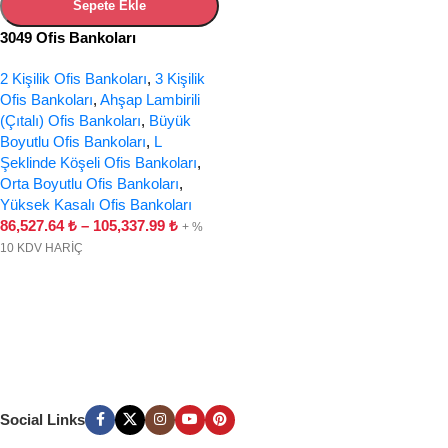
Sepete Ekle
3049 Ofis Bankoları
2 Kişilik Ofis Bankoları
,
3 Kişilik
Ofis Bankoları
,
Ahşap Lambirili
(Çıtalı) Ofis Bankoları
,
Büyük
Boyutlu Ofis Bankoları
,
L
Şeklinde Köşeli Ofis Bankoları
,
Orta Boyutlu Ofis Bankoları
,
Yüksek Kasalı Ofis Bankoları
86,527.64
₺
–
105,337.99
₺
+ %
10 KDV HARİÇ
Social Links