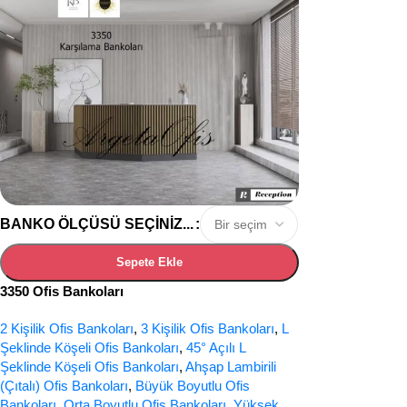
BANKO ÖLÇÜSÜ SEÇINIZ...
Sepete Ekle
3350 Ofis Bankoları
2 Kişilik Ofis Bankoları
,
3 Kişilik Ofis Bankoları
,
L
Şeklinde Köşeli Ofis Bankoları
,
45° Açılı L
Şeklinde Köşeli Ofis Bankoları
,
Ahşap Lambirili
(Çıtalı) Ofis Bankoları
,
Büyük Boyutlu Ofis
Bankoları
,
Orta Boyutlu Ofis Bankoları
,
Yüksek