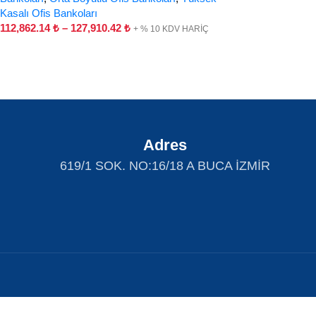
Kasalı Ofis Bankoları
112,862.14
₺
–
127,910.42
₺
+ % 10 KDV HARİÇ
Adres
619/1 SOK. NO:16/18 A BUCA İZMİR