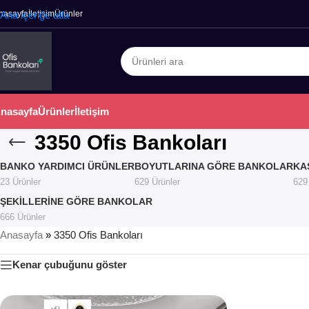
nasayfa
Ana içeriğe atla
İletişim
Ürünler
nasayfa
Ürünler
İletişim
3350 Ofis Bankoları
BANKO YARDIMCI ÜRÜNLER
BOYUTLARINA GÖRE BANKOLAR
KA
23 Ürünler
629 Ürünler
629
ŞEKILLERINE GÖRE BANKOLAR
666 Ürünler
Anasayfa
»
3350 Ofis Bankoları
Kenar çubuğunu göster