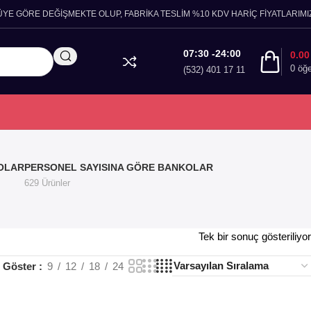
ÜYE GÖRE DEĞİŞMEKTE OLUP, FABRİKA TESLİM %10 KDV HARİÇ FİYATLARIMIZ
07:30 -24:00
0.0
0
öğ
(532) 401 17 11
OLAR
PERSONEL SAYISINA GÖRE BANKOLAR
629 Ürünler
Tek bir sonuç gösteriliyor
Göster
9
12
18
24