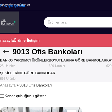
nasayfa
Ana içeriğe atla
İletişim
Ürünler
nasayfa
Ürünler
İletişim
9013 Ofis Bankoları
BANKO YARDIMCI ÜRÜNLER
BOYUTLARINA GÖRE BANKOLAR
KA
23 Ürünler
629 Ürünler
629
ŞEKILLERINE GÖRE BANKOLAR
666 Ürünler
Anasayfa
»
9013 Ofis Bankoları
Kenar çubuğunu göster