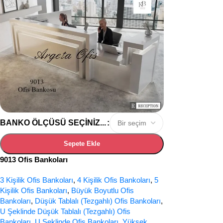
BANKO ÖLÇÜSÜ SEÇINIZ...
Sepete Ekle
9013 Ofis Bankoları
3 Kişilik Ofis Bankoları
,
4 Kişilik Ofis Bankoları
,
5
Kişilik Ofis Bankoları
,
Büyük Boyutlu Ofis
Bankoları
,
Düşük Tablalı (Tezgahlı) Ofis Bankoları
,
U Şeklinde Düşük Tablalı (Tezgahlı) Ofis
Bankoları
,
U Şeklinde Ofis Bankoları
,
Yüksek