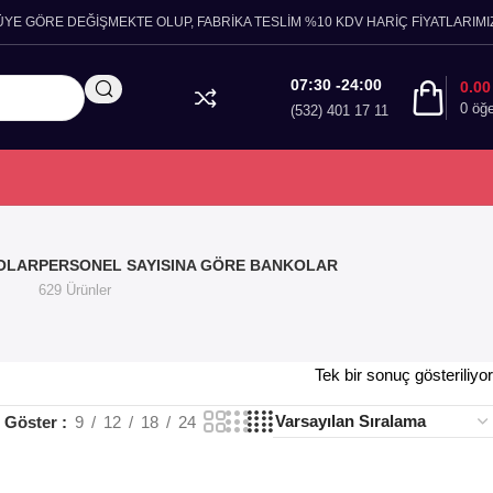
ÜYE GÖRE DEĞİŞMEKTE OLUP, FABRİKA TESLİM %10 KDV HARİÇ FİYATLARIMIZ
07:30 -24:00
0.0
0
öğ
(532) 401 17 11
OLAR
PERSONEL SAYISINA GÖRE BANKOLAR
629 Ürünler
Tek bir sonuç gösteriliyor
Göster
9
12
18
24