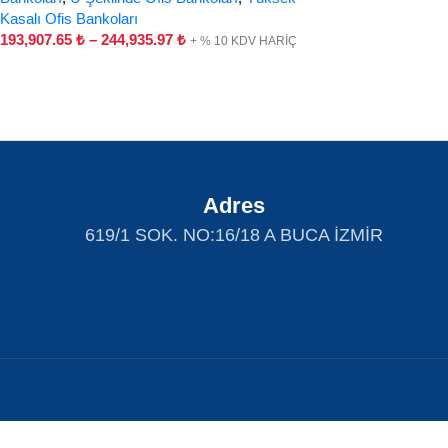
Kasalı Ofis Bankoları
193,907.65
₺
–
244,935.97
₺
+ % 10 KDV HARİÇ
Adres
619/1 SOK. NO:16/18 A BUCA İZMİR