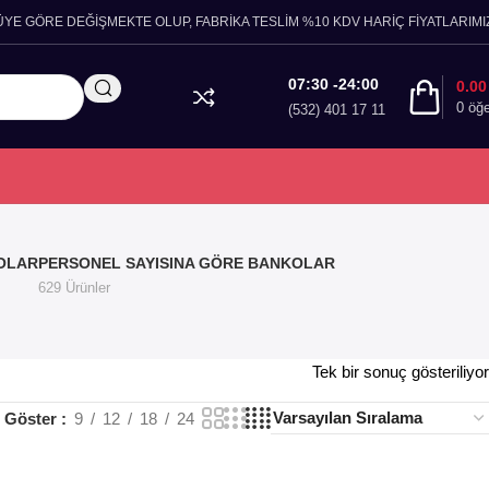
ÜYE GÖRE DEĞİŞMEKTE OLUP, FABRİKA TESLİM %10 KDV HARİÇ FİYATLARIMIZ
07:30 -24:00
0.0
0
öğ
(532) 401 17 11
OLAR
PERSONEL SAYISINA GÖRE BANKOLAR
629 Ürünler
Tek bir sonuç gösteriliyor
Göster
9
12
18
24