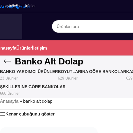
nasayfa
Ana içeriğe atla
İletişim
Ürünler
nasayfa
Ürünler
İletişim
Banko Alt Dolap
BANKO YARDIMCI ÜRÜNLER
BOYUTLARINA GÖRE BANKOLAR
KA
23 Ürünler
629 Ürünler
629
ŞEKILLERINE GÖRE BANKOLAR
666 Ürünler
Anasayfa
»
banko alt dolap
Kenar çubuğunu göster