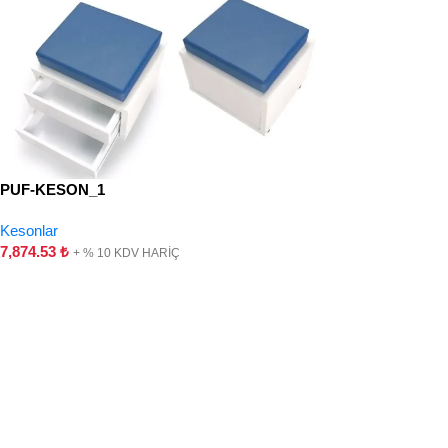
PUF-KESON_1
Kesonlar
7,874.53
₺
+ % 10 KDV HARİÇ