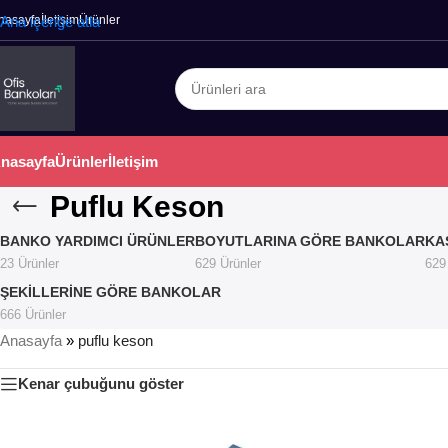
nasayfa
Ana içeriğe atla
İletişim
Ürünler
nasayfa
Ürünler
İletişim
Puflu Keson
BANKO YARDIMCI ÜRÜNLER
BOYUTLARINA GÖRE BANKOLAR
KA
23 Ürünler
629 Ürünler
629
ŞEKILLERINE GÖRE BANKOLAR
666 Ürünler
Anasayfa
»
puflu keson
Kenar çubuğunu göster