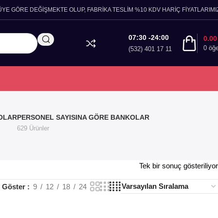
ÜYE GÖRE DEĞİŞMEKTE OLUP, FABRİKA TESLİM %10 KDV HARİÇ FİYATLARIMIZ
07:30 -24:00
0.0
0
öğ
(532) 401 17 11
OLAR
PERSONEL SAYISINA GÖRE BANKOLAR
629 Ürünler
Tek bir sonuç gösteriliyor
Göster
9
12
18
24