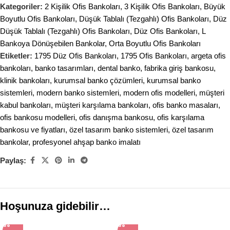
Kategoriler:
2 Kişilik Ofis Bankoları
,
3 Kişilik Ofis Bankoları
,
Büyük
Boyutlu Ofis Bankoları
,
Düşük Tablalı (Tezgahlı) Ofis Bankoları
,
Düz
Düşük Tablalı (Tezgahlı) Ofis Bankoları
,
Düz Ofis Bankoları
,
L
Bankoya Dönüşebilen Bankolar
,
Orta Boyutlu Ofis Bankoları
Etiketler:
1795 Düz Ofis Bankoları
,
1795 Ofis Bankoları
,
argeta ofis
bankoları
,
banko tasarımları
,
dental banko
,
fabrika giriş bankosu
,
klinik bankoları
,
kurumsal banko çözümleri
,
kurumsal banko
sistemleri
,
modern banko sistemleri
,
modern ofis modelleri
,
müşteri
kabul bankoları
,
müşteri karşılama bankoları
,
ofis banko masaları
,
ofis bankosu modelleri
,
ofis danışma bankosu
,
ofis karşılama
bankosu ve fiyatları
,
özel tasarım banko sistemleri
,
özel tasarım
bankolar
,
profesyonel ahşap banko imalatı
Paylaş:
Hoşunuza gidebilir…