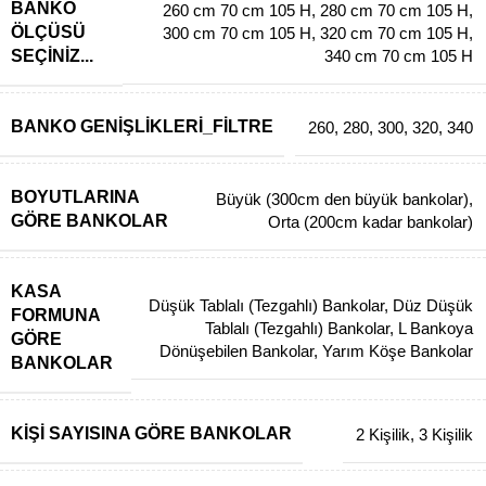
BANKO
260 cm 70 cm 105 H
,
280 cm 70 cm 105 H
,
ÖLÇÜSÜ
300 cm 70 cm 105 H
,
320 cm 70 cm 105 H
,
SEÇINIZ...
340 cm 70 cm 105 H
BANKO GENIŞLIKLERI_FILTRE
260
,
280
,
300
,
320
,
340
BOYUTLARINA
Büyük (300cm den büyük bankolar)
,
GÖRE BANKOLAR
Orta (200cm kadar bankolar)
KASA
Düşük Tablalı (Tezgahlı) Bankolar
,
Düz Düşük
FORMUNA
Tablalı (Tezgahlı) Bankolar
,
L Bankoya
GÖRE
Dönüşebilen Bankolar
,
Yarım Köşe Bankolar
BANKOLAR
KIŞI SAYISINA GÖRE BANKOLAR
2 Kişilik
,
3 Kişilik