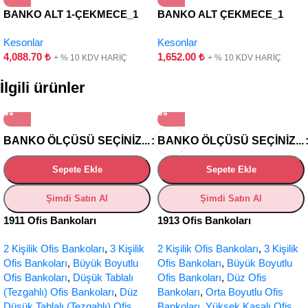
BANKO ALT 1-ÇEKMECE_1
BANKO ALT ÇEKMECE_1
KAPAK-HAREKETLİ
ÇEKMECE
Kesonlar
Kesonlar
4,088.70
₺
1,652.00
₺
+ % 10 KDV HARİÇ
+ % 10 KDV HARİÇ
İlgili ürünler
BANKO ÖLÇÜSÜ SEÇINIZ...
BANKO ÖLÇÜSÜ SEÇINIZ...
Sepete Ekle
Sepete Ekle
Şimdi Satın Al
Şimdi Satın Al
1911 Ofis Bankoları
1913 Ofis Bankoları
2 Kişilik Ofis Bankoları
,
3 Kişilik
2 Kişilik Ofis Bankoları
,
3 Kişilik
Ofis Bankoları
,
Büyük Boyutlu
Ofis Bankoları
,
Büyük Boyutlu
Ofis Bankoları
,
Düşük Tablalı
Ofis Bankoları
,
Düz Ofis
(Tezgahlı) Ofis Bankoları
,
Düz
Bankoları
,
Orta Boyutlu Ofis
Düşük Tablalı (Tezgahlı) Ofis
Bankoları
,
Yüksek Kasalı Ofis