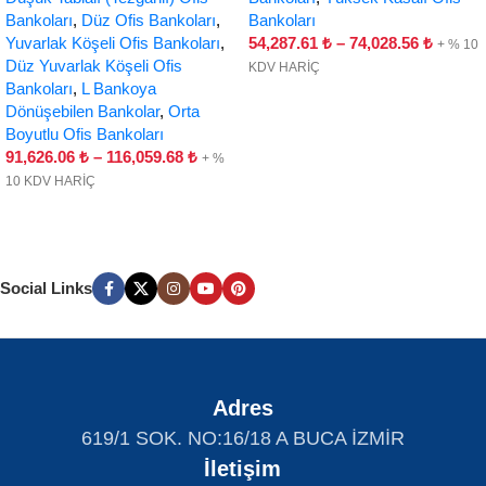
Bankoları
,
Düz Ofis Bankoları
,
Bankoları
Yuvarlak Köşeli Ofis Bankoları
,
54,287.61
₺
–
74,028.56
₺
+ % 10
Düz Yuvarlak Köşeli Ofis
KDV HARİÇ
Bankoları
,
L Bankoya
Dönüşebilen Bankolar
,
Orta
Boyutlu Ofis Bankoları
91,626.06
₺
–
116,059.68
₺
+ %
10 KDV HARİÇ
Social Links
Adres
619/1 SOK. NO:16/18 A BUCA İZMİR
İletişim