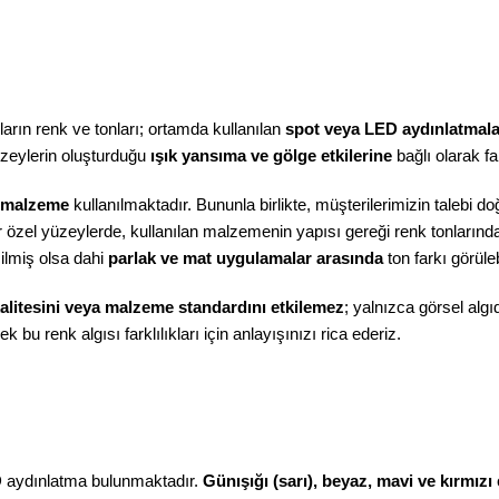
arın renk ve tonları; ortamda kullanılan
spot veya LED aydınlatmaları
üzeylerin oluşturduğu
ışık yansıma ve gölge etkilerine
bağlı olarak far
 malzeme
kullanılmaktadır. Bununla birlikte, müşterilerimizin talebi 
r özel yüzeylerde, kullanılan malzemenin yapısı gereği renk tonlarında 
ilmiş olsa dahi
parlak ve mat uygulamalar arasında
ton farkı görüle
alitesini veya malzeme standardını etkilemez
; yalnızca görsel algı
k bu renk algısı farklılıkları için anlayışınızı rica ederiz.
 aydınlatma bulunmaktadır.
Günışığı (sarı), beyaz, mavi ve kırmızı