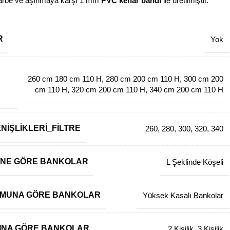
e ve aşınmaya karşı 1 mm
PVC kenar bandı
ile üretilmiştir.
R
Yok
260 cm 180 cm 110 H
,
280 cm 200 cm 110 H
,
300 cm 200
cm 110 H
,
320 cm 200 cm 110 H
,
340 cm 200 cm 110 H
NIŞLIKLERI_FILTRE
260
,
280
,
300
,
320
,
340
INE GÖRE BANKOLAR
L Şeklinde Köşeli
RMUNA GÖRE BANKOLAR
Yüksek Kasalı Bankolar
ISINA GÖRE BANKOLAR
2 Kişilik
,
3 Kişilik