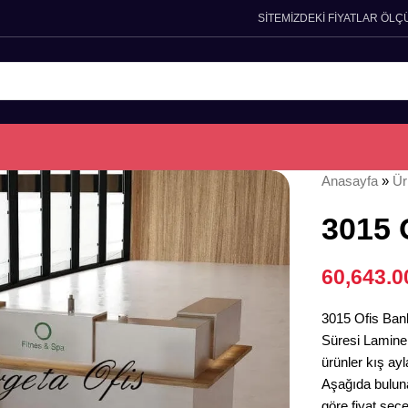
SİTEMİZDEKİ FİYATLAR ÖLÇ
Anasayfa
»
Ür
3015 
60,643.
3015 Ofis Banko
Süresi Lamine 
ürünler kış ayl
Aşağıda bulun
göre fiyat seçe