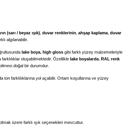
n (sarı / beyaz ışık)
,
duvar renklerinin
,
ahşap kaplama
,
duvar
klı algılanabilir.
doğrultusunda
lake boya, high gloss
gibi farklı yüzey malzemeleriyle
farklılıklar oluşabilmektedir. Özellikle
lake boyalarda
,
RAL renk
bilmesi doğal bir durumdur.
da ton farklılıklarına yol açabilir. Ortam koşullarına ve yüzey
olmak üzere farklı ışık seçenekleri mevcuttur.