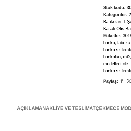
Stok kodu:
3
Kategoriler:
2
Bankoları
,
L Ş
Kasalı Ofis Ba
Etiketler:
3015
banko
,
fabrika
banko sistemle
bankoları
,
müş
modelleri
,
ofi
banko sistemle
Paylaş:
AÇIKLAMA
NAKLIYE VE TESLIMAT
ÇEKMECE MO