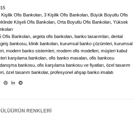
015
 Kişilik Ofis Bankoları
,
3 Kişilik Ofis Bankoları
,
Büyük Boyutlu Ofis
eklinde Köşeli Ofis Bankoları
,
Orta Boyutlu Ofis Bankoları
,
Yüksek
nkoları
 Ofis Bankoları
,
argeta ofis bankoları
,
banko tasarımları
,
dental
 giriş bankosu
,
klinik bankoları
,
kurumsal banko çözümleri
,
kurumsal
ri
,
modern banko sistemleri
,
modern ofis modelleri
,
müşteri kabul
teri karşılama bankoları
,
ofis banko masaları
,
ofis bankosu
s danışma bankosu
,
ofis karşılama bankosu ve fiyatları
,
özel tasarım
ri
,
özel tasarım bankolar
,
profesyonel ahşap banko imalatı
DÜLÜ
ÜRÜN RENKLERI