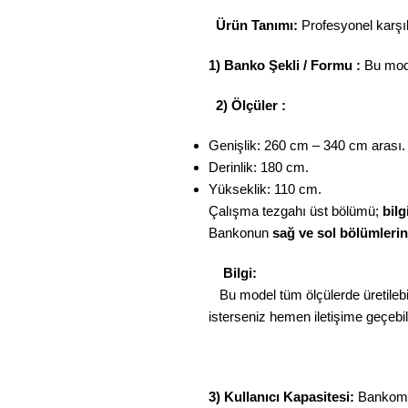
Ürün Tanımı:
Profesyonel karşıla
1) Banko Şekli / Formu :
Bu mod
2) Ölçüler :
Genişlik: 260 cm – 340 cm arası.
Derinlik: 180 cm.
Yükseklik: 110 cm.
Çalışma tezgahı üst bölümü;
bilg
Bankonun
sağ ve sol bölümleri
Bilgi:
Bu model tüm ölçülerde üretilebil
isterseniz hemen iletişime geçebili
3) Kullanıcı Kapasitesi:
Bankomuz