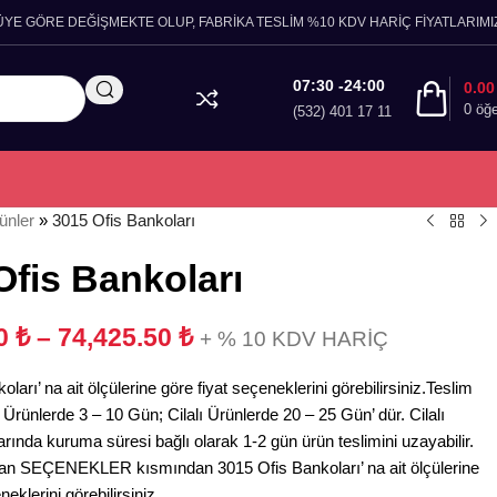
ÜYE GÖRE DEĞİŞMEKTE OLUP, FABRİKA TESLİM %10 KDV HARİÇ FİYATLARIMIZ
07:30 -24:00
0.0
0
öğ
(532) 401 17 11
ünler
»
3015 Ofis Bankoları
Ofis Bankoları
00
₺
–
74,425.50
₺
+ % 10 KDV HARİÇ
ları’ na ait ölçülerine göre fiyat seçeneklerini görebilirsiniz.Teslim
Ürünlerde 3 – 10 Gün; Cilalı Ürünlerde 20 – 25 Gün’ dür. Cilalı
arında kuruma süresi bağlı olarak 1-2 gün ürün teslimini uzayabilir.
an SEÇENEKLER kısmından 3015 Ofis Bankoları’ na ait ölçülerine
neklerini görebilirsiniz.