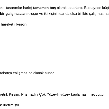
özel tasarımlar hariç)
tamamen boş
olarak tasarlanır. Bu sayede küçük
 bir çalışma alanı
oluşur ve iki kişinin dar da olsa birlikte çalışmasın
n
hareketli keson
,
e rahatça çalışmasına olanak sunar.
trik Kesim, Prizmatik / Çok Yüzeyli, yüzey kaplaması mevcuttur.
üretilmiştir.