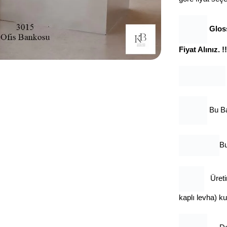
Gloss
Fiyat Alınız. !!
Bu B
Bu
Üret
kaplı levha) ku