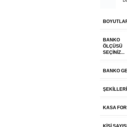
Darb
BOYUTLA
BANKO
ÖLÇÜSÜ
SEÇINIZ...
BANKO GE
ŞEKILLER
KASA FO
KIŞI SAY