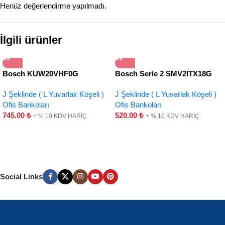
Henüz değerlendirme yapılmadı.
İlgili ürünler
Bosch KUW20VHF0G
Bosch Serie 2 SMV2ITX18G
J Şeklinde ( L Yuvarlak Köşeli )
J Şeklinde ( L Yuvarlak Köşeli )
Ofis Bankoları
Ofis Bankoları
745.00
₺
520.00
₺
+ % 10 KDV HARİÇ
+ % 10 KDV HARİÇ
Social Links