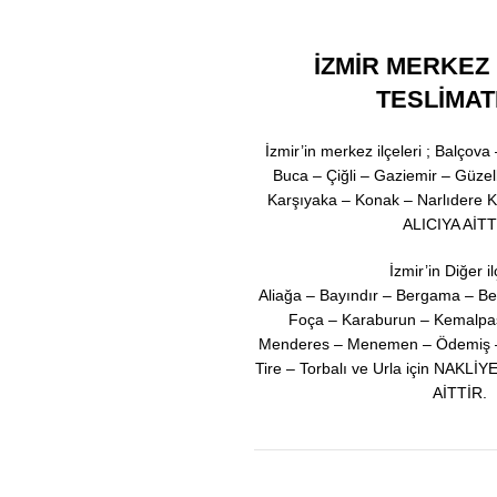
İZMİR MERKEZ 
TESLİMA
İzmir’in merkez ilçeleri ; Balçov
Buca – Çiğli – Gaziemir – Güze
Karşıyaka – Konak – Narlıder
ALICIYA AİTT
İzmir’in Diğer il
Aliağa – Bayındır – Bergama – Be
Foça – Karaburun – Kemalpaş
Menderes – Menemen – Ödemiş – 
Tire – Torbalı ve Urla için NAK
AİTTİR.