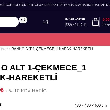
ÜYE GÖRE DEĞİŞMEKTE OLUP, FABRİKA TESLİM %10 KDV HARİÇ FİYATLARIMIZ
07:30 -24:00
0.0
0
öğ
(532) 401 17 11
ünler
»
BANKO ALT 1-ÇEKMECE_1 KAPAK-HAREKETLİ
O ALT 1-ÇEKMECE_1
K-HAREKETLİ
0
₺
+ % 10 KDV HARİÇ
R
430 × 480 × 600 cm