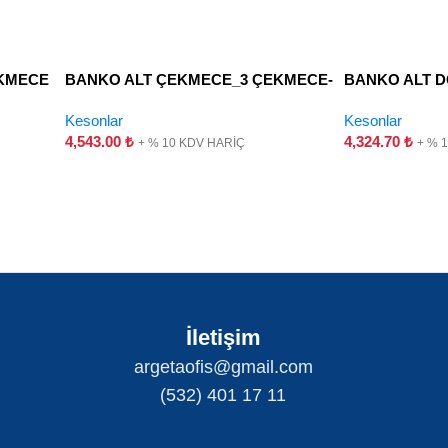
EKMECE
BANKO ALT ÇEKMECE_3 ÇEKMECE-
BANKO ALT D
HAREKETLİ
KAPAK
Kesonlar
Kesonlar
4,543.00
₺
4,324.70
₺
+ % 10 KDV HARİÇ
+ % 
İletişim
argetaofis@gmail.com
(532) 401 17 11