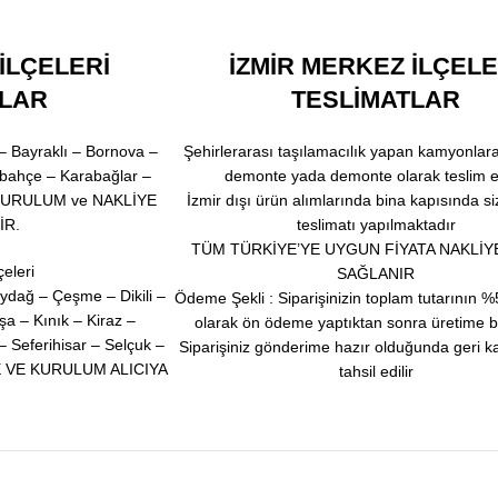
İLÇELERİ
İZMİR MERKEZ İLÇELE
TLAR
TESLİMATLAR
a – Bayraklı – Bornova –
Şehirlerarası taşılamacılık yapan kamyonlara
lbahçe – Karabağlar –
demonte yada demonte olarak teslim ed
e KURULUM ve NAKLİYE
İzmir dışı ürün alımlarında bina kapısında si
İR.
teslimatı yapılmaktadır
TÜM TÜRKİYE’YE UYGUN FİYATA NAKLİY
çeleri
SAĞLANIR
ydağ – Çeşme – Dikili –
Ödeme Şekli : Siparişinizin toplam tutarının %5
a – Kınık – Kiraz –
olarak ön ödeme yaptıktan sonra üretime ba
Seferihisar – Selçuk –
Siparişiniz gönderime hazır olduğunda geri k
LİYE VE KURULUM ALICIYA
tahsil edilir