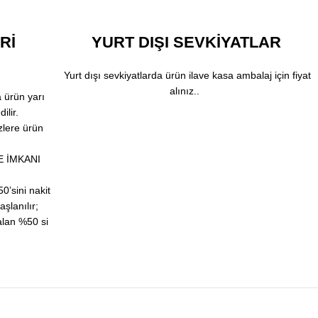
Rİ
YURT DIŞI SEVKİYATLAR
Yurt dışı sevkiyatlarda ürün ilave kasa ambalaj için fiyat
alınız..
 ürün yarı
ilir.
zlere ürün
E İMKANI
0’sini nakit
şlanılır;
alan %50 si