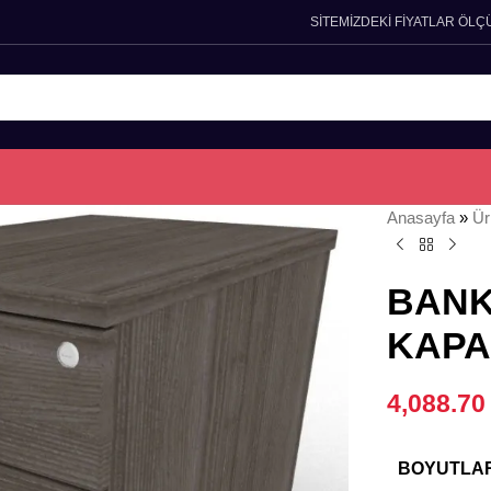
SİTEMİZDEKİ FİYATLAR ÖLÇ
Anasayfa
»
Ür
BANK
KAPA
4,088.7
BOYUTLA