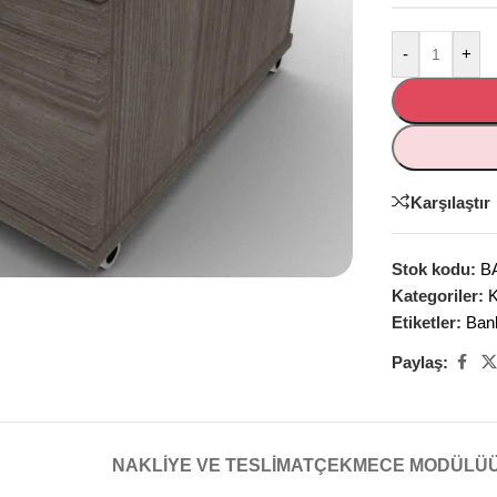
-
+
Karşılaştır
Stok kodu:
B
Kategoriler:
K
Etiketler:
Bank
Paylaş:
NAKLIYE VE TESLIMAT
ÇEKMECE MODÜLÜ