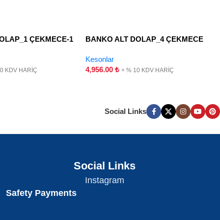
OLAP_1 ÇEKMECE-1
BANKO ALT DOLAP_4 ÇEKMECE
Kesonlar
4,956.00
₺
10 KDV HARİÇ
+ % 10 KDV HARİÇ
Social Links
Social Links
Instagram
Safety Payments