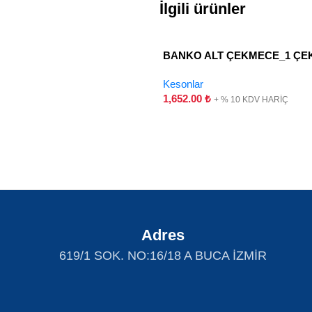
İlgili ürünler
BANKO ALT ÇEKMECE_1 Ç
Kesonlar
1,652.00
₺
+ % 10 KDV HARİÇ
Adres
619/1 SOK. NO:16/18 A BUCA İZMİR