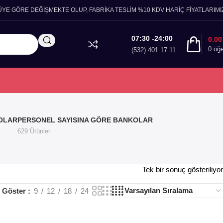
ÜYE GÖRE DEĞİŞMEKTE OLUP, FABRİKA TESLİM %10 KDV HARİÇ FİYATLARIMIZ
07:30 -24:00
0.0
0
öğ
(532) 401 17 11
OLAR
PERSONEL SAYISINA GÖRE BANKOLAR
629 Ürünler
Tek bir sonuç gösteriliyor
Göster
9
12
18
24