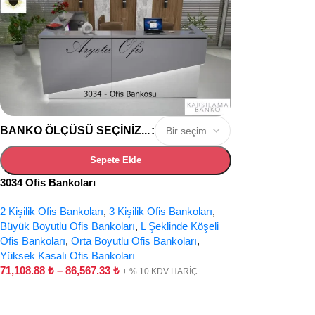
BANKO ÖLÇÜSÜ SEÇINIZ...
Sepete Ekle
3034 Ofis Bankoları
2 Kişilik Ofis Bankoları
,
3 Kişilik Ofis Bankoları
,
Büyük Boyutlu Ofis Bankoları
,
L Şeklinde Köşeli
Ofis Bankoları
,
Orta Boyutlu Ofis Bankoları
,
Yüksek Kasalı Ofis Bankoları
71,108.88
₺
–
86,567.33
₺
+ % 10 KDV HARİÇ