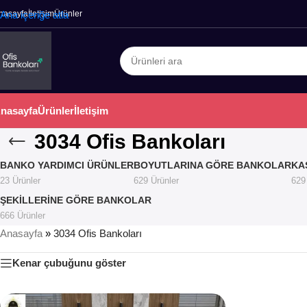
nasayfa
Ana içeriğe atla
İletişim
Ürünler
nasayfa
Ürünler
İletişim
3034 Ofis Bankoları
BANKO YARDIMCI ÜRÜNLER
BOYUTLARINA GÖRE BANKOLAR
KA
23 Ürünler
629 Ürünler
629
ŞEKILLERINE GÖRE BANKOLAR
666 Ürünler
Anasayfa
»
3034 Ofis Bankoları
Kenar çubuğunu göster