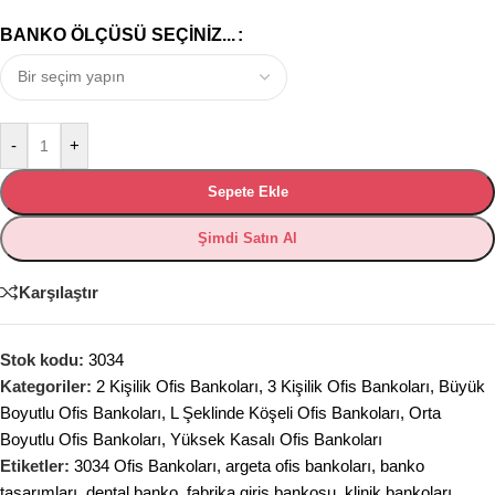
BANKO ÖLÇÜSÜ SEÇINIZ...
-
+
Sepete Ekle
Şimdi Satın Al
Karşılaştır
Stok kodu:
3034
Kategoriler:
2 Kişilik Ofis Bankoları
,
3 Kişilik Ofis Bankoları
,
Büyük
Boyutlu Ofis Bankoları
,
L Şeklinde Köşeli Ofis Bankoları
,
Orta
Boyutlu Ofis Bankoları
,
Yüksek Kasalı Ofis Bankoları
Etiketler:
3034 Ofis Bankoları
,
argeta ofis bankoları
,
banko
tasarımları
,
dental banko
,
fabrika giriş bankosu
,
klinik bankoları
,