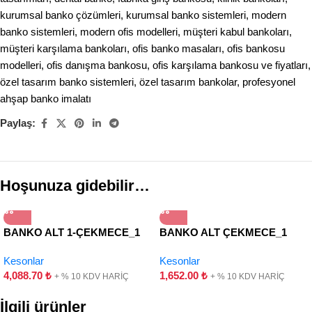
kurumsal banko çözümleri
,
kurumsal banko sistemleri
,
modern
banko sistemleri
,
modern ofis modelleri
,
müşteri kabul bankoları
,
müşteri karşılama bankoları
,
ofis banko masaları
,
ofis bankosu
modelleri
,
ofis danışma bankosu
,
ofis karşılama bankosu ve fiyatları
,
özel tasarım banko sistemleri
,
özel tasarım bankolar
,
profesyonel
ahşap banko imalatı
Paylaş:
Hoşunuza gidebilir…
BANKO ALT 1-ÇEKMECE_1
BANKO ALT ÇEKMECE_1
KAPAK-HAREKETLİ
ÇEKMECE
Kesonlar
Kesonlar
4,088.70
₺
1,652.00
₺
+ % 10 KDV HARİÇ
+ % 10 KDV HARİÇ
İlgili ürünler