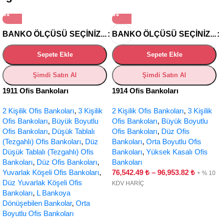
BANKO ÖLÇÜSÜ SEÇINIZ...
BANKO ÖLÇÜSÜ SEÇINIZ...
Sepete Ekle
Sepete Ekle
Şimdi Satın Al
Şimdi Satın Al
1911 Ofis Bankoları
1914 Ofis Bankoları
2 Kişilik Ofis Bankoları
,
3 Kişilik
2 Kişilik Ofis Bankoları
,
3 Kişilik
Ofis Bankoları
,
Büyük Boyutlu
Ofis Bankoları
,
Büyük Boyutlu
Ofis Bankoları
,
Düşük Tablalı
Ofis Bankoları
,
Düz Ofis
(Tezgahlı) Ofis Bankoları
,
Düz
Bankoları
,
Orta Boyutlu Ofis
Düşük Tablalı (Tezgahlı) Ofis
Bankoları
,
Yüksek Kasalı Ofis
Bankoları
,
Düz Ofis Bankoları
,
Bankoları
Yuvarlak Köşeli Ofis Bankoları
,
76,542.49
₺
–
96,953.82
₺
+ % 10
Düz Yuvarlak Köşeli Ofis
KDV HARİÇ
Bankoları
,
L Bankoya
Dönüşebilen Bankolar
,
Orta
Boyutlu Ofis Bankoları