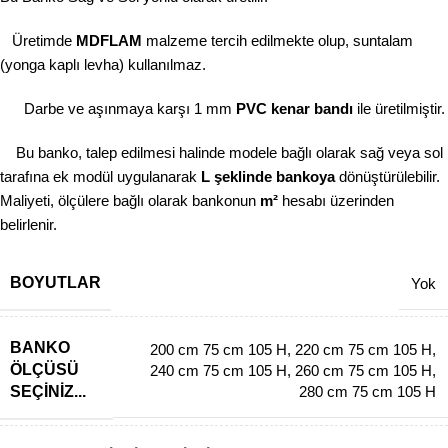
Üretimde
MDFLAM
malzeme tercih edilmekte olup, suntalam
(yonga kaplı levha) kullanılmaz.
Darbe ve aşınmaya karşı 1 mm
PVC kenar bandı
ile üretilmiştir.
Bu banko, talep edilmesi halinde modele bağlı olarak sağ veya sol
tarafına ek modül uygulanarak
L şeklinde bankoya
dönüştürülebilir.
Maliyeti, ölçülere bağlı olarak bankonun
m²
hesabı üzerinden
belirlenir.
BOYUTLAR
Yok
BANKO
200 cm 75 cm 105 H
,
220 cm 75 cm 105 H
,
ÖLÇÜSÜ
240 cm 75 cm 105 H
,
260 cm 75 cm 105 H
,
SEÇINIZ...
280 cm 75 cm 105 H