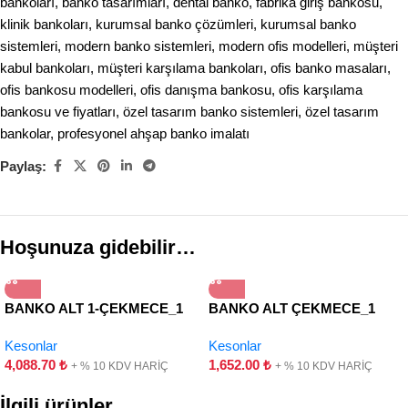
bankoları
,
banko tasarımları
,
dental banko
,
fabrika giriş bankosu
,
klinik bankoları
,
kurumsal banko çözümleri
,
kurumsal banko
sistemleri
,
modern banko sistemleri
,
modern ofis modelleri
,
müşteri
kabul bankoları
,
müşteri karşılama bankoları
,
ofis banko masaları
,
ofis bankosu modelleri
,
ofis danışma bankosu
,
ofis karşılama
bankosu ve fiyatları
,
özel tasarım banko sistemleri
,
özel tasarım
bankolar
,
profesyonel ahşap banko imalatı
Paylaş:
Hoşunuza gidebilir…
BANKO ALT 1-ÇEKMECE_1
BANKO ALT ÇEKMECE_1
KAPAK-HAREKETLİ
ÇEKMECE
Kesonlar
Kesonlar
4,088.70
₺
1,652.00
₺
+ % 10 KDV HARİÇ
+ % 10 KDV HARİÇ
İlgili ürünler