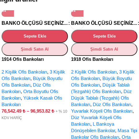
BANKO ÖLÇÜSÜ SEÇINIZ...
BANKO ÖLÇÜSÜ SEÇINIZ...
Sepete Ekle
Sepete Ekle
Şimdi Satın Al
Şimdi Satın Al
1914 Ofis Bankoları
1918 Ofis Bankoları
2 Kişilik Ofis Bankoları
,
3 Kişilik
2 Kişilik Ofis Bankoları
,
3 Kişilik
Ofis Bankoları
,
Büyük Boyutlu
Ofis Bankoları
,
Büyük Boyutlu
Ofis Bankoları
,
Düz Ofis
Ofis Bankoları
,
Düşük Tablalı
Bankoları
,
Orta Boyutlu Ofis
(Tezgahlı) Ofis Bankoları
,
Düz
Bankoları
,
Yüksek Kasalı Ofis
Düşük Tablalı (Tezgahlı) Ofis
Bankoları
Bankoları
,
Düz Ofis Bankoları
,
76,542.49
₺
–
96,953.82
₺
Yuvarlak Köşeli Ofis Bankoları
,
+ % 10
Düz Yuvarlak Köşeli Ofis
KDV HARİÇ
Bankoları
,
L Bankoya
Dönüşebilen Bankolar
,
Masa Tipi
Bankolar Ofis Bankoları
,
Orta