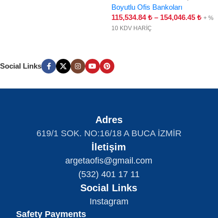
Boyutlu Ofis Bankoları
115,534.84
₺
–
154,046.45
₺
+ %
10 KDV HARİÇ
Social Links
Adres
619/1 SOK. NO:16/18 A BUCA İZMİR
İletişim
argetaofis@gmail.com
(532) 401 17 11
Social Links
Instagram
Safety Payments