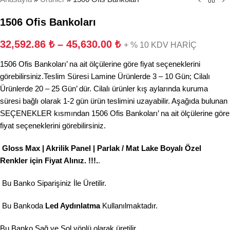
1506 Ofis Bankoları
32,592.86
₺
–
45,630.00
₺
+ % 10 KDV HARİÇ
1506 Ofis Bankoları’ na ait ölçülerine göre fiyat seçeneklerini
görebilirsiniz.Teslim Süresi Lamine Ürünlerde 3 – 10 Gün; Cilalı
Ürünlerde 20 – 25 Gün’ dür. Cilalı ürünler kış aylarında kuruma
süresi bağlı olarak 1-2 gün ürün teslimini uzayabilir. Aşağıda bulunan
SEÇENEKLER kısmından 1506 Ofis Bankoları’ na ait ölçülerine göre
fiyat seçeneklerini görebilirsiniz.
Gloss Max | Akrilik Panel | Parlak / Mat Lake Boyalı Özel
Renkler için Fiyat Alınız. !!!.
.
Bu Banko Siparişiniz İle Üretilir.
Bu Bankoda
Led Aydınlatma
Kullanılmaktadır.
Bu Banko Sağ ve Sol yönlü olarak üretilir.