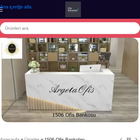
Ana içeriğe atla
Anasayfa
»
Ürünler
»
1506 Ofis Bankoları