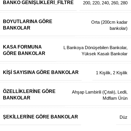
BANKO GENIŞLIKLERI_FILTRE
200
,
220
,
240
,
260
,
280
BOYUTLARINA GÖRE
Orta (200cm kadar
BANKOLAR
bankolar)
KASA FORMUNA
L Bankoya Dönüşebilen Bankolar
,
GÖRE BANKOLAR
Yüksek Kasalı Bankolar
KIŞI SAYISINA GÖRE BANKOLAR
1 Kişilik
,
2 Kişilik
ÖZELLIKLERINE GÖRE
Ahşap Lambirili (Çıtalı)
,
Ledli
,
BANKOLAR
Mdflam Ürün
ŞEKILLERINE GÖRE BANKOLAR
Düz