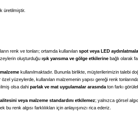
üretilmiştir.
arın renk ve tonları; ortamda kullanılan
spot veya LED aydınlatmaları
üzeylerin oluşturduğu
ışık yansıma ve gölge etkilerine
bağlı olarak far
 malzeme
kullanılmaktadır. Bununla birlikte, müşterilerimizin talebi 
r özel yüzeylerde, kullanılan malzemenin yapısı gereği renk tonlarında 
ilmiş olsa dahi
parlak ve mat uygulamalar arasında
ton farkı görüle
alitesini veya malzeme standardını etkilemez
; yalnızca görsel algı
k bu renk algısı farklılıkları için anlayışınızı rica ederiz.