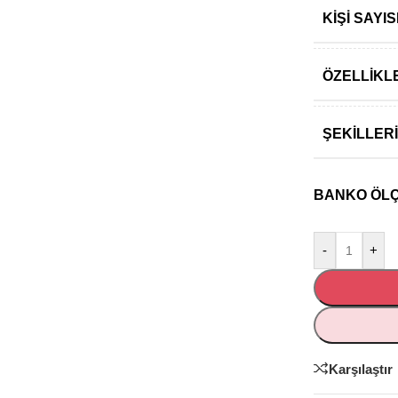
KIŞI SAY
ÖZELLIKL
ŞEKILLER
BANKO ÖLÇÜ
-
+
Karşılaştır