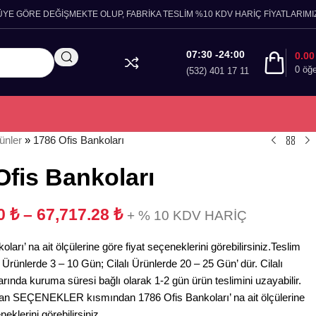
ÜYE GÖRE DEĞİŞMEKTE OLUP, FABRİKA TESLİM %10 KDV HARİÇ FİYATLARIMIZ
07:30 -24:00
0.0
0
öğ
(532) 401 17 11
ünler
»
1786 Ofis Bankoları
Ofis Bankoları
00
₺
–
67,717.28
₺
+ % 10 KDV HARİÇ
ları’ na ait ölçülerine göre fiyat seçeneklerini görebilirsiniz.Teslim
Ürünlerde 3 – 10 Gün; Cilalı Ürünlerde 20 – 25 Gün’ dür. Cilalı
arında kuruma süresi bağlı olarak 1-2 gün ürün teslimini uzayabilir.
an SEÇENEKLER kısmından 1786 Ofis Bankoları’ na ait ölçülerine
neklerini görebilirsiniz.