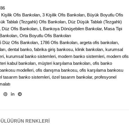
786
 Kişilik Ofis Bankoları
,
3 Kişilik Ofis Bankoları
,
Büyük Boyutlu Ofis
ük Tablalı (Tezgahlı) Ofis Bankoları
,
Düz Düşük Tablalı (Tezgahlı)
,
Düz Ofis Bankoları
,
L Bankoya Dönüşebilen Bankolar
,
Masa Tipi
Bankoları
,
Orta Boyutlu Ofis Bankoları
6 Düz Ofis Bankoları
,
1786 Ofis Bankoları
,
argeta ofis bankoları
,
arı
,
dental banko
,
fabrika giriş bankosu
,
klinik bankoları
,
kurumsal
ri
,
kurumsal banko sistemleri
,
modern banko sistemleri
,
modern ofis
eri kabul bankoları
,
müşteri karşılama bankoları
,
ofis banko
 bankosu modelleri
,
ofis danışma bankosu
,
ofis karşılama bankosu
el tasarım banko sistemleri
,
özel tasarım bankolar
,
profesyonel
malatı
DÜLÜ
ÜRÜN RENKLERI