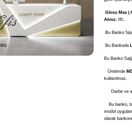
Gloss Max | A
Alınız. !!!.
.
Bu Banko Sipari
Bu Bankoda
Bu Banko Sağ v
Üretimde
M
kullanılmaz.
Darbe ve aş
Bu banko, tal
modül uygula
olarak banko