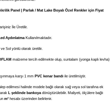
krilik Panel | Parlak / Mat Lake Boyalı Özel Renkler için Fiyat
şiniz İle Üretilir.
Led Aydınlatma
Kullanılmaktadır.
e Sol yönlü olarak üretilir.
DFLAM
malzeme tercih edilmekte olup, suntalam (yonga kaplı levha)
ınmaya karşı 1 mm
PVC kenar bandı
ile üretilmiştir.
ep edilmesi halinde modele bağlı olarak sağ veya sol tarafına ek
narak
L şeklinde bankoya
dönüştürülebilir. Maliyeti, ölçülere bağlı
nun
m²
hesabı üzerinden belirlenir.