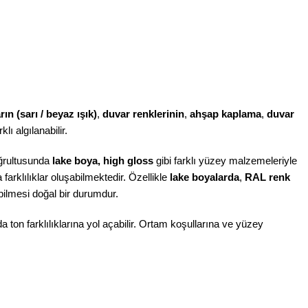
n (sarı / beyaz ışık)
,
duvar renklerinin
,
ahşap kaplama
,
duvar
klı algılanabilir.
doğrultusunda
lake boya, high gloss
gibi farklı yüzey malzemeleriyle
farklılıklar oluşabilmektedir. Özellikle
lake boyalarda
,
RAL renk
bilmesi doğal bir durumdur.
da ton farklılıklarına yol açabilir. Ortam koşullarına ve yüzey