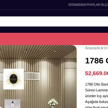
SİTEMİZDEKİ FİYATLAR ÖLÇ
Anasayfa
»
Ür
1786 
52,669.
1786 Ofis Banko
Süresi Lamine 
ürünler kış ayl
Aşağıda bulun
göre fiyat seçe