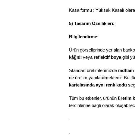
Kasa formu ; Yüksek Kasalı olarak 
5) Tasarım Özellikleri:
Bilgilendirme:
Ürün görsellerinde yer alan bankol
kâğıdı
veya
reflektif boya
gibi y
Standart üretimlerimizde
mdflam
de üretim yapılabilmektedir. Bu tü
kartelasında aynı renk kodu
seç
Tüm bu etkenler, ürünün
üretim k
tercihlerine bağlı olarak oluşabilece
.
.