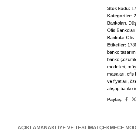
Stok kodu:
1
Kategoriler:
2
Bankoları
,
Düş
Ofis Bankoları
Bankolar Ofis 
Etiketler:
178
banko tasarıml
banko çözümle
modelleri
,
müşt
masaları
,
ofis
ve fiyatları
,
öz
ahşap banko i
Paylaş:
AÇIKLAMA
NAKLIYE VE TESLIMAT
ÇEKMECE MO