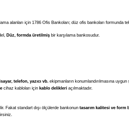
ma alanları için 1786 Ofis Bankoları; düz ofis bankoları formunda tek kişi
el,
Düz, formda üretilmiş
bir karşılama bankosudur.
isayar, telefon, yazıcı vb.
ekipmanların konumlandırılmasına uygun şe
ne
cihaz kabloları için
kablo delikleri
açılmaktadır.
ir. Fakat standart dışı ölçülerde bankonun
tasarım kalitesi ve form
rsiniz.