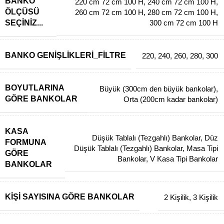
BANKO
220 cm 72 cm 100 H
,
240 cm 72 cm 100 H
,
ÖLÇÜSÜ
260 cm 72 cm 100 H
,
280 cm 72 cm 100 H
,
SEÇINIZ...
300 cm 72 cm 100 H
BANKO GENIŞLIKLERI_FILTRE
220
,
240
,
260
,
280
,
300
BOYUTLARINA
Büyük (300cm den büyük bankolar)
,
GÖRE BANKOLAR
Orta (200cm kadar bankolar)
KASA
Düşük Tablalı (Tezgahlı) Bankolar
,
Düz
FORMUNA
Düşük Tablalı (Tezgahlı) Bankolar
,
Masa Tipi
GÖRE
Bankolar
,
V Kasa Tipi Bankolar
BANKOLAR
KIŞI SAYISINA GÖRE BANKOLAR
2 Kişilik
,
3 Kişilik