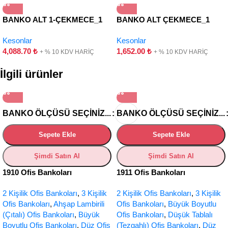
BANKO ALT 1-ÇEKMECE_1
BANKO ALT ÇEKMECE_1
KAPAK-HAREKETLİ
ÇEKMECE
Kesonlar
Kesonlar
4,088.70
₺
1,652.00
₺
+ % 10 KDV HARİÇ
+ % 10 KDV HARİÇ
İlgili ürünler
BANKO ÖLÇÜSÜ SEÇINIZ...
BANKO ÖLÇÜSÜ SEÇINIZ...
Sepete Ekle
Sepete Ekle
Şimdi Satın Al
Şimdi Satın Al
1910 Ofis Bankoları
1911 Ofis Bankoları
2 Kişilik Ofis Bankoları
,
3 Kişilik
2 Kişilik Ofis Bankoları
,
3 Kişilik
Ofis Bankoları
,
Ahşap Lambirili
Ofis Bankoları
,
Büyük Boyutlu
(Çıtalı) Ofis Bankoları
,
Büyük
Ofis Bankoları
,
Düşük Tablalı
Boyutlu Ofis Bankoları
,
Düz Ofis
(Tezgahlı) Ofis Bankoları
,
Düz