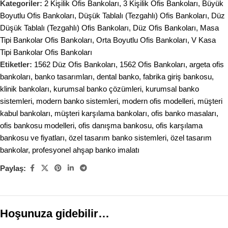
Kategoriler:
2 Kişilik Ofis Bankoları
,
3 Kişilik Ofis Bankoları
,
Büyük
Boyutlu Ofis Bankoları
,
Düşük Tablalı (Tezgahlı) Ofis Bankoları
,
Düz
Düşük Tablalı (Tezgahlı) Ofis Bankoları
,
Düz Ofis Bankoları
,
Masa
Tipi Bankolar Ofis Bankoları
,
Orta Boyutlu Ofis Bankoları
,
V Kasa
Tipi Bankolar Ofis Bankoları
Etiketler:
1562 Düz Ofis Bankoları
,
1562 Ofis Bankoları
,
argeta ofis
bankoları
,
banko tasarımları
,
dental banko
,
fabrika giriş bankosu
,
klinik bankoları
,
kurumsal banko çözümleri
,
kurumsal banko
sistemleri
,
modern banko sistemleri
,
modern ofis modelleri
,
müşteri
kabul bankoları
,
müşteri karşılama bankoları
,
ofis banko masaları
,
ofis bankosu modelleri
,
ofis danışma bankosu
,
ofis karşılama
bankosu ve fiyatları
,
özel tasarım banko sistemleri
,
özel tasarım
bankolar
,
profesyonel ahşap banko imalatı
Paylaş:
Hoşunuza gidebilir…