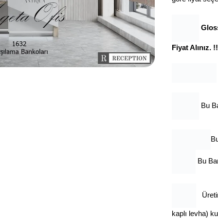
Gloss
Fiyat Alınız. !!
Bu B
Bu
Bu Ban
Üret
kaplı levha) ku