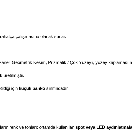
e rahatça çalışmasına olanak sunar.
anel, Geometrik Kesim, Prizmatik / Çok Yüzeyli, yüzey kaplaması m
üretilmiştir.
ildiği için
küçük banko
sınıfındadır.
arın renk ve tonları; ortamda kullanılan
spot veya LED aydınlatmaları