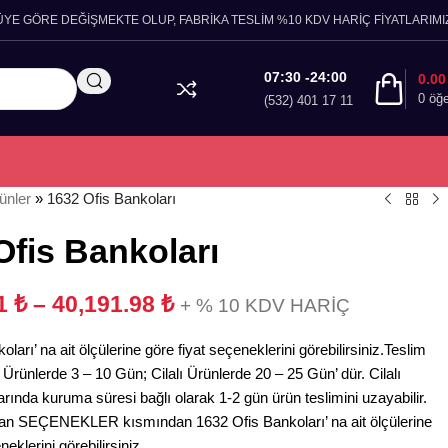
ÜYE GÖRE DEĞİŞMEKTE OLUP, FABRİKA TESLİM %10 KDV HARİÇ FİYATLARIMIZ
07:30 -24:00
0.0
0
öğ
(532) 401 17 11
ünler
»
1632 Ofis Bankoları
Ofis Bankoları
21
₺
–
40,191.98
₺
+ % 10 KDV HARİÇ
ları’ na ait ölçülerine göre fiyat seçeneklerini görebilirsiniz.Teslim
Ürünlerde 3 – 10 Gün; Cilalı Ürünlerde 20 – 25 Gün’ dür. Cilalı
arında kuruma süresi bağlı olarak 1-2 gün ürün teslimini uzayabilir.
an SEÇENEKLER kısmından 1632 Ofis Bankoları’ na ait ölçülerine
neklerini görebilirsiniz.