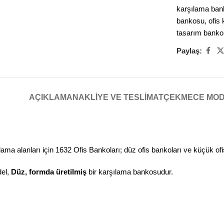
karşılama ban
bankosu
,
ofis
tasarım banko
Paylaş:
AÇIKLAMA
NAKLIYE VE TESLIMAT
ÇEKMECE MO
ma alanları için 1632 Ofis Bankoları; düz ofis bankoları ve küçük ofis b
el,
Düz, formda üretilmiş
bir karşılama bankosudur.