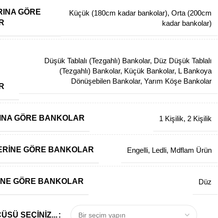
INA GÖRE
Küçük (180cm kadar bankolar)
,
Orta (200cm
R
kadar bankolar)
Düşük Tablalı (Tezgahlı) Bankolar
,
Düz Düşük Tablalı
(Tezgahlı) Bankolar
,
Küçük Bankolar
,
L Bankoya
Dönüşebilen Bankolar
,
Yarım Köşe Bankolar
R
ISINA GÖRE BANKOLAR
1 Kişilik
,
2 Kişilik
ERINE GÖRE BANKOLAR
Engelli
,
Ledli
,
Mdflam Ürün
INE GÖRE BANKOLAR
Düz
SÜ SEÇINIZ...