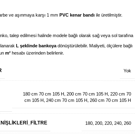
e ve aşınmaya karşı 1 mm
PVC kenar bandı
ile üretilmiştir.
ko, talep edilmesi halinde modele bağlı olarak sağ veya sol tarafına
ulanarak
L şeklinde bankoya
dönüştürülebilir. Maliyeti, ölçülere bağlı
nun
m²
hesabı üzerinden belirlenir.
R
Yok
180 cm 70 cm 105 H
,
200 cm 70 cm 105 H
,
220 cm 70
cm 105 H
,
240 cm 70 cm 105 H
,
260 cm 70 cm 105 H
NIŞLIKLERI_FILTRE
180
,
200
,
220
,
240
,
260