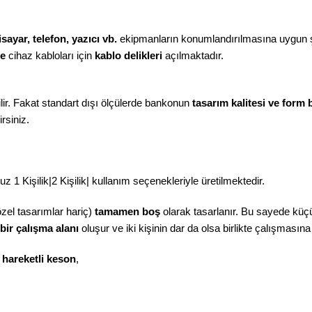
isayar, telefon, yazıcı vb.
ekipmanların konumlandırılmasına uygun şe
ne
cihaz kabloları için
kablo delikleri
açılmaktadır.
ir. Fakat standart dışı ölçülerde bankonun
tasarım kalitesi ve form
rsiniz.
 1 Kişilik|2 Kişilik| kullanım seçenekleriyle üretilmektedir.
özel tasarımlar hariç)
tamamen boş
olarak tasarlanır. Bu sayede küçük
 bir çalışma alanı
oluşur ve iki kişinin dar da olsa birlikte çalışmasın
n
hareketli keson
,