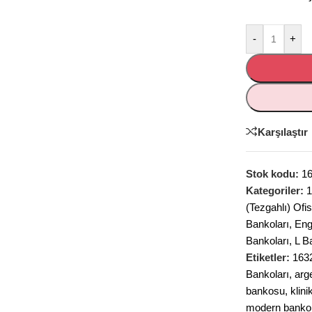
-
+
Karşılaştır
Stok kodu:
1
Kategoriler:
1
(Tezgahlı) Ofi
Bankoları
,
Eng
Bankoları
,
L B
Etiketler:
163
Bankoları
,
arg
bankosu
,
klini
modern banko 