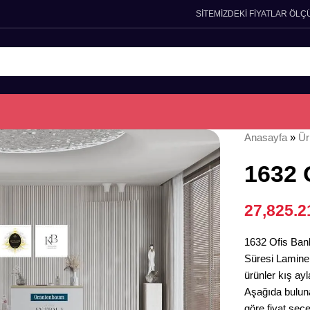
SİTEMİZDEKİ FİYATLAR ÖLÇ
Anasayfa
»
Ür
1632 
27,825.
1632 Ofis Banko
Süresi Lamine 
ürünler kış ayl
Aşağıda bulun
göre fiyat seçe