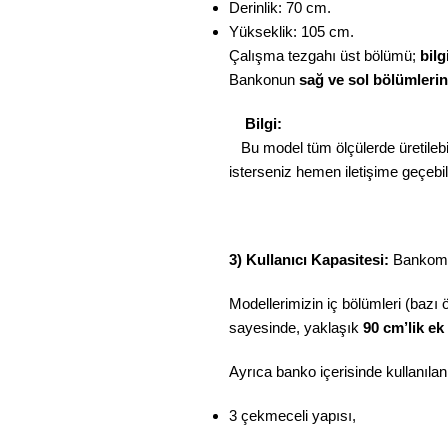
Derinlik: 70 cm.
Yükseklik: 105 cm.
Çalışma tezgahı üst bölümü;
bilg
Bankonun
sağ ve sol bölümleri
Bilgi:
Bu model tüm ölçülerde üretilebil
isterseniz hemen iletişime geçebili
3) Kullanıcı Kapasitesi:
Bankomuz
Modellerimizin iç bölümleri (bazı 
sayesinde, yaklaşık
90 cm’lik ek
Ayrıca banko içerisinde kullanıla
3 çekmeceli yapısı,