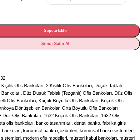
Sepete Ekle
Şimdi Satın Al
632
 Kişilik Ofis Bankoları
,
2 Kişilik Ofis Bankoları
,
Düşük Tablalı
s Bankoları
,
Düz Düşük Tablalı (Tezgahlı) Ofis Bankoları
,
Düz Ofis
elli Ofis Bankoları
,
Küçük Boyutlu Ofis Bankoları
,
Küçük Ofis
ankoya Dönüşebilen Bankolar
,
Orta Boyutlu Ofis Bankoları
2 Düz Ofis Bankoları
,
1632 Küçük Ofis Bankoları
,
1632 Ofis
eta ofis bankoları
,
banko tasarımları
,
dental banko
,
fabrika giriş
k bankoları
,
kurumsal banko çözümleri
,
kurumsal banko sistemleri
,
sistemleri
,
modern ofis modelleri
,
müşteri kabul bankoları
,
müşteri