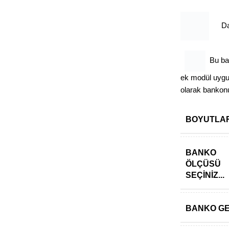
Darb
Bu ban
ek modül uyg
olarak banko
BOYUTLA
BANKO
ÖLÇÜSÜ
SEÇINIZ...
BANKO GE