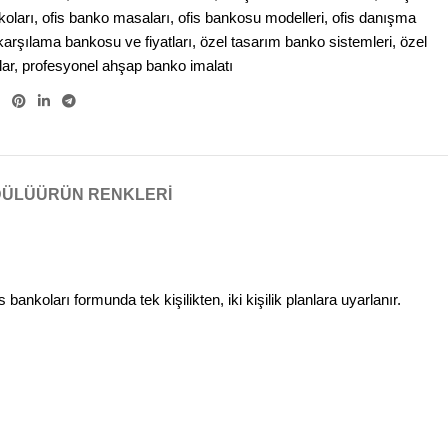
koları
,
ofis banko masaları
,
ofis bankosu modelleri
,
ofis danışma
 karşılama bankosu ve fiyatları
,
özel tasarım banko sistemleri
,
özel
lar
,
profesyonel ahşap banko imalatı
DÜLÜ
ÜRÜN RENKLERI
ankoları formunda tek kişilikten, iki kişilik planlara uyarlanır.