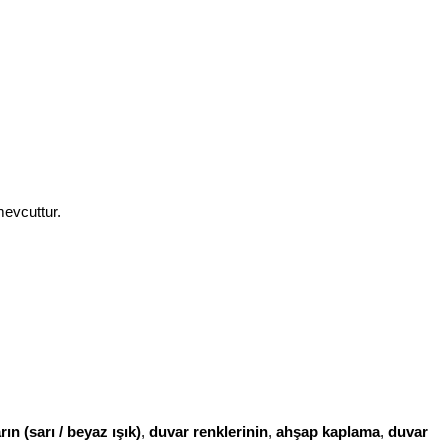
evcuttur.
n (sarı / beyaz ışık)
,
duvar renklerinin
,
ahşap kaplama
,
duvar