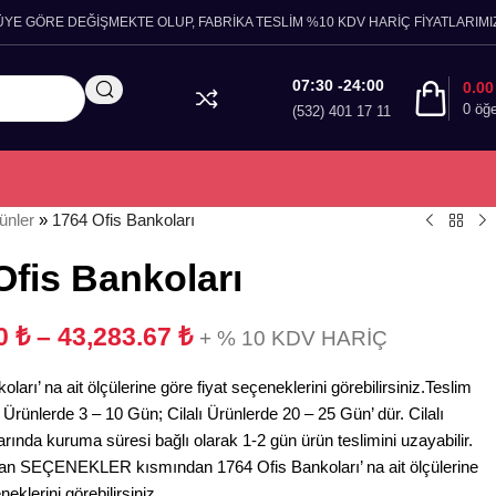
ÜYE GÖRE DEĞİŞMEKTE OLUP, FABRİKA TESLİM %10 KDV HARİÇ FİYATLARIMIZ
07:30 -24:00
0.0
0
öğ
(532) 401 17 11
ünler
»
1764 Ofis Bankoları
Ofis Bankoları
90
₺
–
43,283.67
₺
+ % 10 KDV HARİÇ
ları’ na ait ölçülerine göre fiyat seçeneklerini görebilirsiniz.Teslim
Ürünlerde 3 – 10 Gün; Cilalı Ürünlerde 20 – 25 Gün’ dür. Cilalı
arında kuruma süresi bağlı olarak 1-2 gün ürün teslimini uzayabilir.
an SEÇENEKLER kısmından 1764 Ofis Bankoları’ na ait ölçülerine
neklerini görebilirsiniz.