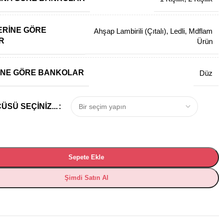
ERINE GÖRE
Ahşap Lambirili (Çıtalı)
,
Ledli
,
Mdflam
R
Ürün
INE GÖRE BANKOLAR
Düz
SÜ SEÇINIZ...
Sepete Ekle
Şimdi Satın Al