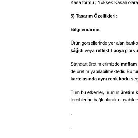
Kasa formu ; Yüksek Kasalı olarak 
5) Tasarım Özellikleri:
Bilgilendirme:
Ürün görsellerinde yer alan bankol
kâğıdı
veya
reflektif boya
gibi y
Standart üretimlerimizde
mdflam
de üretim yapılabilmektedir. Bu tü
kartelasında aynı renk kodu
seç
Tüm bu etkenler, ürünün
üretim k
tercihlerine bağlı olarak oluşabilece
.
.