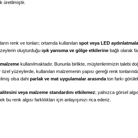
üretilmiştir.
arın renk ve tonları; ortamda kullanılan
spot veya LED aydınlatmaları
üzeylerin oluşturduğu
ışık yansıma ve gölge etkilerine
bağlı olarak far
 malzeme
kullanılmaktadır. Bununla birlikte, müşterilerimizin talebi 
r özel yüzeylerde, kullanılan malzemenin yapısı gereği renk tonlarında 
ilmiş olsa dahi
parlak ve mat uygulamalar arasında
ton farkı görüle
alitesini veya malzeme standardını etkilemez
; yalnızca görsel algı
k bu renk algısı farklılıkları için anlayışınızı rica ederiz.