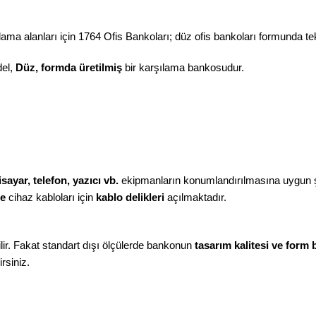
ma alanları için 1764 Ofis Bankoları; düz ofis bankoları formunda tek kiş
el,
Düz, formda üretilmiş
bir karşılama bankosudur.
isayar, telefon, yazıcı vb.
ekipmanların konumlandırılmasına uygun şe
ne
cihaz kabloları için
kablo delikleri
açılmaktadır.
ir. Fakat standart dışı ölçülerde bankonun
tasarım kalitesi ve form
rsiniz.