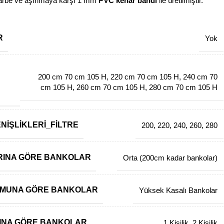
e ve aşınmaya karşı 1 mm
PVC kenar bandı
ile üretilmiştir.
R
Yok
200 cm 70 cm 105 H
,
220 cm 70 cm 105 H
,
240 cm 70
cm 105 H
,
260 cm 70 cm 105 H
,
280 cm 70 cm 105 H
NIŞLIKLERI_FILTRE
200
,
220
,
240
,
260
,
280
RINA GÖRE BANKOLAR
Orta (200cm kadar bankolar)
RMUNA GÖRE BANKOLAR
Yüksek Kasalı Bankolar
ISINA GÖRE BANKOLAR
1 Kişilik
,
2 Kişilik