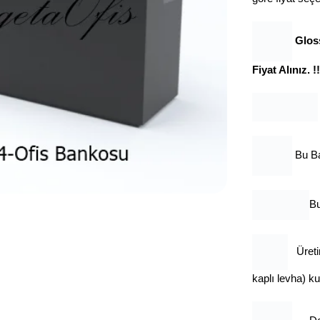
Gloss
Fiyat Alınız. !!
Bu B
Bu
Üret
kaplı levha) ku