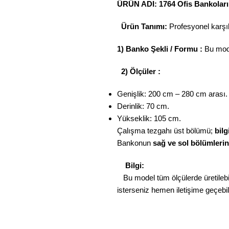
ÜRÜN ADI: 1764 Ofis Bankoları
Ürün Tanımı:
Profesyonel karşıla
1) Banko Şekli / Formu :
Bu mod
2) Ölçüler :
Genişlik: 200 cm – 280 cm arası.
Derinlik: 70 cm.
Yükseklik: 105 cm.
Çalışma tezgahı üst bölümü;
bilg
Bankonun
sağ ve sol bölümleri
Bilgi:
Bu model tüm ölçülerde üretilebil
isterseniz hemen iletişime geçebili