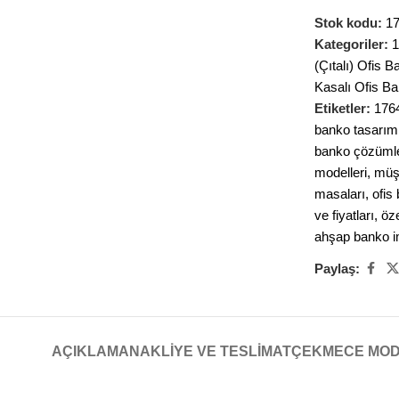
Stok kodu:
1
Kategoriler:
1
(Çıtalı) Ofis B
Kasalı Ofis Ba
Etiketler:
176
banko tasarıml
banko çözümle
modelleri
,
müşt
masaları
,
ofis
ve fiyatları
,
öz
ahşap banko i
Paylaş:
AÇIKLAMA
NAKLIYE VE TESLIMAT
ÇEKMECE MO