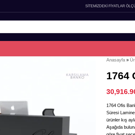
SİTEMİZDEKİ FİYATLAR ÖLÇ
Anasayfa
»
Ür
1764 
30,916.
1764 Ofis Banko
Süresi Lamine 
ürünler kış ayl
Aşağıda bulun
göre fiyat seçe