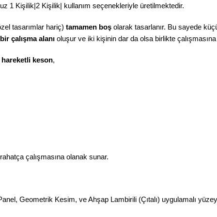
 1 Kişilik|2 Kişilik| kullanım seçenekleriyle üretilmektedir.
özel tasarımlar hariç)
tamamen boş
olarak tasarlanır. Bu sayede küçük
 bir çalışma alanı
oluşur ve iki kişinin dar da olsa birlikte çalışmasın
n
hareketli keson
,
e rahatça çalışmasına olanak sunar.
nel, Geometrik Kesim, ve Ahşap Lambirili (Çıtalı) uygulamalı yüze