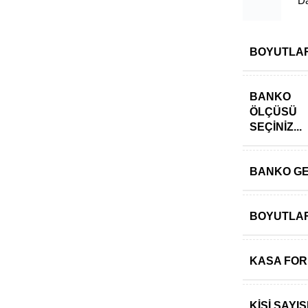
Darb
BOYUTLA
BANKO
ÖLÇÜSÜ
SEÇINIZ...
BANKO GE
BOYUTLA
KASA FO
KIŞI SAY