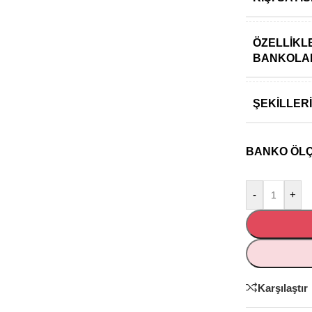
ÖZELLIKL
BANKOLA
ŞEKILLER
BANKO ÖLÇÜ
-
+
Karşılaştır