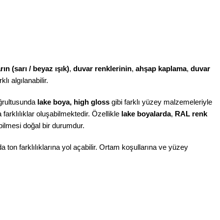
n (sarı / beyaz ışık)
,
duvar renklerinin
,
ahşap kaplama
,
duvar
klı algılanabilir.
doğrultusunda
lake boya, high gloss
gibi farklı yüzey malzemeleriyle
farklılıklar oluşabilmektedir. Özellikle
lake boyalarda
,
RAL renk
bilmesi doğal bir durumdur.
da ton farklılıklarına yol açabilir. Ortam koşullarına ve yüzey