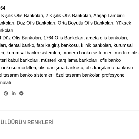
764
 Kişilik Ofis Bankoları
,
2 Kişilik Ofis Bankoları
,
Ahşap Lambirili
ankoları
,
Düz Ofis Bankoları
,
Orta Boyutlu Ofis Bankoları
,
Yüksek
nkoları
4 Düz Ofis Bankoları
,
1764 Ofis Bankoları
,
argeta ofis bankoları
,
arı
,
dental banko
,
fabrika giriş bankosu
,
klinik bankoları
,
kurumsal
ri
,
kurumsal banko sistemleri
,
modern banko sistemleri
,
modern ofis
eri kabul bankoları
,
müşteri karşılama bankoları
,
ofis banko
 bankosu modelleri
,
ofis danışma bankosu
,
ofis karşılama bankosu
el tasarım banko sistemleri
,
özel tasarım bankolar
,
profesyonel
malatı
DÜLÜ
ÜRÜN RENKLERI