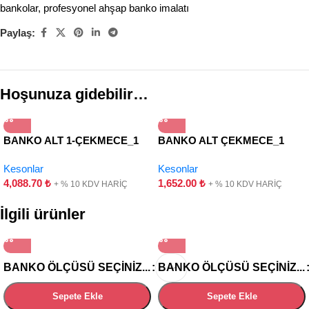
bankolar
,
profesyonel ahşap banko imalatı
Paylaş:
Hoşunuza gidebilir…
BANKO ALT 1-ÇEKMECE_1
BANKO ALT ÇEKMECE_1
KAPAK-HAREKETLİ
ÇEKMECE
Kesonlar
Kesonlar
4,088.70
₺
1,652.00
₺
+ % 10 KDV HARİÇ
+ % 10 KDV HARİÇ
İlgili ürünler
BANKO ÖLÇÜSÜ SEÇINIZ...
BANKO ÖLÇÜSÜ SEÇINIZ...
Sepete Ekle
Sepete Ekle