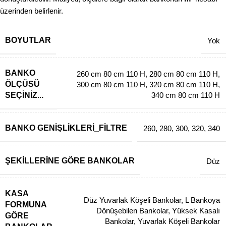
üzerinden belirlenir.
BOYUTLAR
Yok
BANKO
260 cm 80 cm 110 H
,
280 cm 80 cm 110 H
,
ÖLÇÜSÜ
300 cm 80 cm 110 H
,
320 cm 80 cm 110 H
,
SEÇINIZ...
340 cm 80 cm 110 H
BANKO GENIŞLIKLERI_FILTRE
260
,
280
,
300
,
320
,
340
ŞEKILLERINE GÖRE BANKOLAR
Düz
KASA
Düz Yuvarlak Köşeli Bankolar
,
L Bankoya
FORMUNA
Dönüşebilen Bankolar
,
Yüksek Kasalı
GÖRE
Bankolar
,
Yuvarlak Köşeli Bankolar