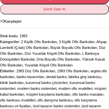
Şimdi Satın Al
Karşılaştır
Stok kodu:
1983
Kategoriler:
2 Kişilik Ofis Bankoları
,
3 Kişilik Ofis Bankoları
,
Ahşap
Lambirili (Çıtalı) Ofis Bankoları
,
Büyük Boyutlu Ofis Bankoları
,
Düz
Ofis Bankoları
,
Düz Yuvarlak Köşeli Ofis Bankoları
,
L Bankoya
Dönüşebilen Bankolar
,
Orta Boyutlu Ofis Bankoları
,
Yüksek Kasalı
Ofis Bankoları
,
Yuvarlak Köşeli Ofis Bankoları
Etiketler:
1983 Düz Ofis Bankoları
,
1983 Ofis Bankoları
,
argeta ofis
bankoları
,
banko tasarımları
,
dental banko
,
fabrika giriş bankosu
,
klinik bankoları
,
kurumsal banko çözümleri
,
kurumsal banko
sistemleri
,
modern banko sistemleri
,
modern ofis modelleri
,
müşteri
kabul bankoları
,
müşteri karşılama bankoları
,
ofis banko masaları
,
ofis bankosu modelleri
,
ofis danışma bankosu
,
ofis karşılama
bankosu ve fiyatları
,
özel tasarım banko sistemleri
,
özel tasarım