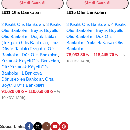
Şimdi Satın Al
Şimdi Satın Al
1911 Ofis Bankoları
1915 Ofis Bankoları
2 Kişilik Ofis Bankoları
,
3 Kişilik
3 Kişilik Ofis Bankoları
,
4 Kişilik
Ofis Bankoları
,
Büyük Boyutlu
Ofis Bankoları
,
Büyük Boyutlu
Ofis Bankoları
,
Düşük Tablalı
Ofis Bankoları
,
Düz Ofis
(Tezgahlı) Ofis Bankoları
,
Düz
Bankoları
,
Yüksek Kasalı Ofis
Düşük Tablalı (Tezgahlı) Ofis
Bankoları
Bankoları
,
Düz Ofis Bankoları
,
78,963.80
₺
–
118,445.70
₺
+ %
Yuvarlak Köşeli Ofis Bankoları
,
10 KDV HARİÇ
Düz Yuvarlak Köşeli Ofis
Bankoları
,
L Bankoya
Dönüşebilen Bankolar
,
Orta
Boyutlu Ofis Bankoları
91,626.06
₺
–
116,059.68
₺
+ %
10 KDV HARİÇ
Social Links