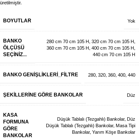
üretilmiştir.
BOYUTLAR
Yok
BANKO
280 cm 70 cm 105 H
,
320 cm 70 cm 105 H
,
ÖLÇÜSÜ
360 cm 70 cm 105 H
,
400 cm 70 cm 105 H
,
SEÇINIZ...
440 cm 70 cm 105 H
BANKO GENIŞLIKLERI_FILTRE
280
,
320
,
360
,
400
,
440
ŞEKILLERINE GÖRE BANKOLAR
Düz
KASA
Düşük Tablalı (Tezgahlı) Bankolar
,
Düz
FORMUNA
Düşük Tablalı (Tezgahlı) Bankolar
,
Masa Tipi
GÖRE
Bankolar
,
Yarım Köşe Bankolar
BANKOLAR