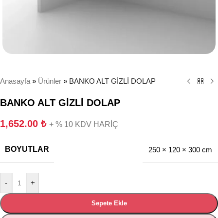
Anasayfa
»
Ürünler
»
BANKO ALT GİZLİ DOLAP
BANKO ALT GİZLİ DOLAP
1,652.00
₺
+ % 10 KDV HARİÇ
BOYUTLAR
250 × 120 × 300 cm
-
+
Sepete Ekle