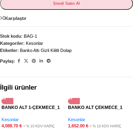
Şimdi Satın Al
Karşılaştır
Stok kodu:
BAG-1
Kategoriler:
Kesonlar
Etiketler:
Banko Altı Gizli Kilitli Dolap
Paylaş:
İlgili ürünler
BANKO ALT 1-ÇEKMECE_1
BANKO ALT ÇEKMECE_1
KAPAK-HAREKETLİ
ÇEKMECE
Kesonlar
Kesonlar
4,088.70
₺
1,652.00
₺
+ % 10 KDV HARİÇ
+ % 10 KDV HARİÇ