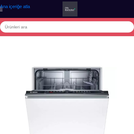
Ana içeriğe atla