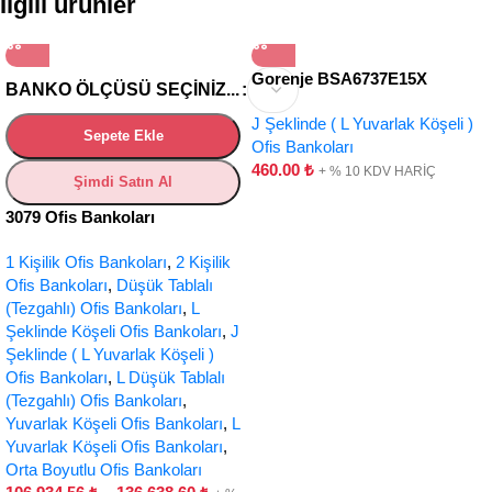
İlgili ürünler
Gorenje BSA6737E15X
BANKO ÖLÇÜSÜ SEÇINIZ...
J Şeklinde ( L Yuvarlak Köşeli )
Sepete Ekle
Ofis Bankoları
460.00
₺
+ % 10 KDV HARİÇ
Şimdi Satın Al
3079 Ofis Bankoları
1 Kişilik Ofis Bankoları
,
2 Kişilik
Ofis Bankoları
,
Düşük Tablalı
(Tezgahlı) Ofis Bankoları
,
L
Şeklinde Köşeli Ofis Bankoları
,
J
Şeklinde ( L Yuvarlak Köşeli )
Ofis Bankoları
,
L Düşük Tablalı
(Tezgahlı) Ofis Bankoları
,
Yuvarlak Köşeli Ofis Bankoları
,
L
Yuvarlak Köşeli Ofis Bankoları
,
Orta Boyutlu Ofis Bankoları