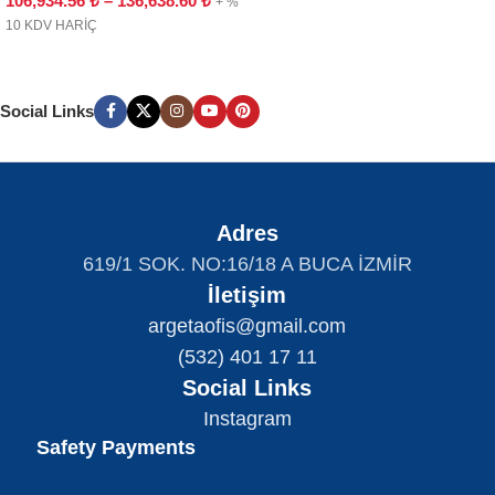
106,934.56
₺
–
136,638.60
₺
+ %
10 KDV HARİÇ
Social Links
Adres
619/1 SOK. NO:16/18 A BUCA İZMİR
İletişim
argetaofis@gmail.com
(532) 401 17 11
Social Links
Instagram
Safety Payments